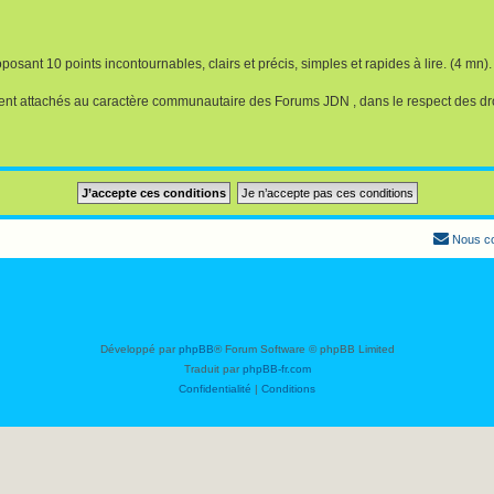
osant 10 points incontournables, clairs et précis, simples et rapides à lire. (4 mn).
nt attachés au caractère communautaire des Forums JDN , dans le respect des dr
Nous co
Développé par
phpBB
® Forum Software © phpBB Limited
Traduit par
phpBB-fr.com
Confidentialité
|
Conditions