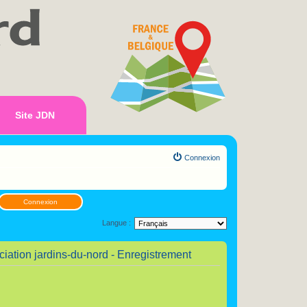
Site JDN
Connexion
Connexion
Langue :
ociation jardins-du-nord - Enregistrement