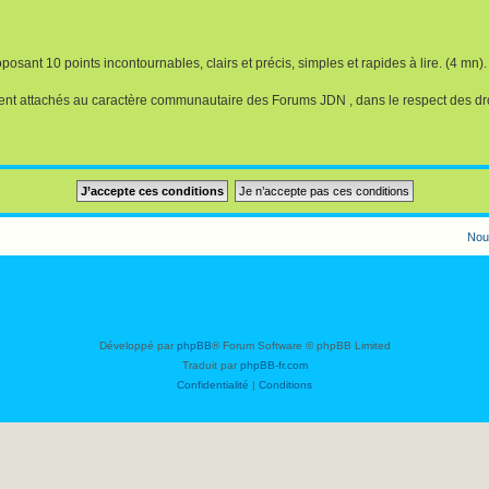
osant 10 points incontournables, clairs et précis, simples et rapides à lire. (4 mn).
nt attachés au caractère communautaire des Forums JDN , dans le respect des dr
Nou
Développé par
phpBB
® Forum Software © phpBB Limited
Traduit par
phpBB-fr.com
Confidentialité
|
Conditions