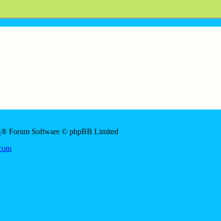
B
® Forum Software © phpBB Limited
Sout
JD
.com