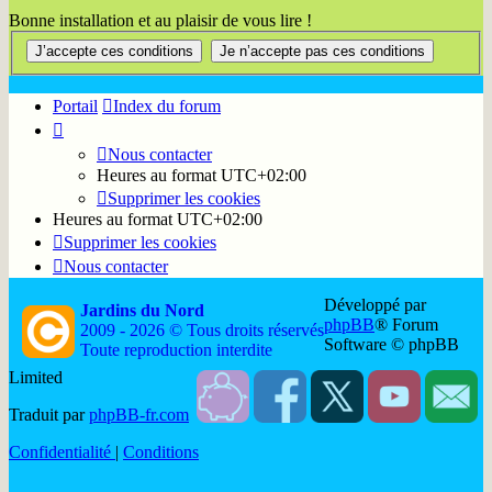
Bonne installation et au plaisir de vous lire !
Portail
Index du forum
Nous contacter
Heures au format
UTC+02:00
Supprimer les cookies
Heures au format
UTC+02:00
Supprimer les cookies
Nous contacter
Développé par
Jardins du Nord
phpBB
® Forum
2009 - 2026 © Tous droits réservés
Software © phpBB
Toute reproduction interdite
Limited
Soutenir
Facebook
Twitter
YouTube
Conta
Traduit par
phpBB-fr.com
JDN
JDN
JDN
JDN
JDN
Confidentialité
|
Conditions