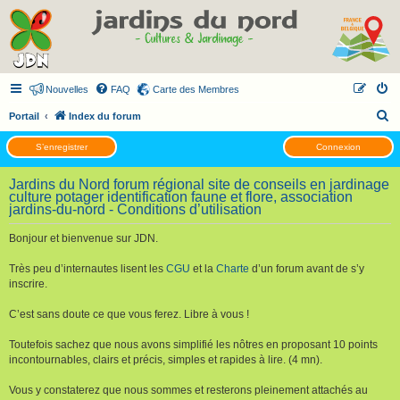
Nouvelles
FAQ
Carte des Membres
R
Portail
Index du forum
e
S’enregistrer
Connexion
c
h
Jardins du Nord forum régional site de conseils en jardinage
culture potager identification faune et flore, association
e
jardins-du-nord - Conditions d’utilisation
r
Bonjour et bienvenue sur JDN.
c
h
Très peu d’internautes lisent les
CGU
et la
Charte
d’un forum avant de s’y
inscrire.
e
r
C’est sans doute ce que vous ferez. Libre à vous !
Toutefois sachez que nous avons simplifié les nôtres en proposant 10 points
incontournables, clairs et précis, simples et rapides à lire. (4 mn).
Vous y constaterez que nous sommes et resterons pleinement attachés au