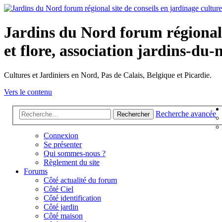
Jardins du Nord forum régional s
et flore, association jardins-du-
Cultures et Jardiniers en Nord, Pas de Calais, Belgique et Picardie.
Vers le contenu
Recherche avancée
Rechercher
Connexion
Se présenter
Qui sommes-nous ?
Règlement du site
Forums
Côté actualité du forum
Côté Ciel
Côté identification
Côté jardin
Côté maison