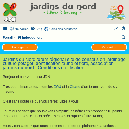
Nouvelles
FAQ
Carte des Membres
R
Portail
Index du forum
e
S’enregistrer
Connexion
c
h
Jardins du Nord forum régional site de conseils en jardinage
culture potager identification faune et flore, association
e
jardins-du-nord - Conditions d’utilisation
r
Bonjour et bienvenue sur JDN.
c
h
Très peu d’internautes lisent les
CGU
et la
Charte
d’un forum avant de s’y
inscrire.
e
r
C’est sans doute ce que vous ferez. Libre à vous !
Toutefois sachez que nous avons simplifié les nôtres en proposant 10 points
incontournables, clairs et précis, simples et rapides à lire. (4 mn).
Vous y constaterez que nous sommes et resterons pleinement attachés au