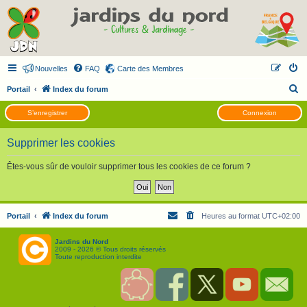
Nouvelles
FAQ
Carte des Membres
R
Portail
Index du forum
e
S’enregistrer
Connexion
c
h
Supprimer les cookies
e
Êtes-vous sûr de vouloir supprimer tous les cookies de ce forum ?
r
c
h
Portail
Index du forum
Heures au format
UTC+02:00
e
r
Jardins du Nord
2009 - 2026 © Tous droits réservés
Toute reproduction interdite
S
F
T
Y
C
o
a
w
o
o
u
c
i
u
n