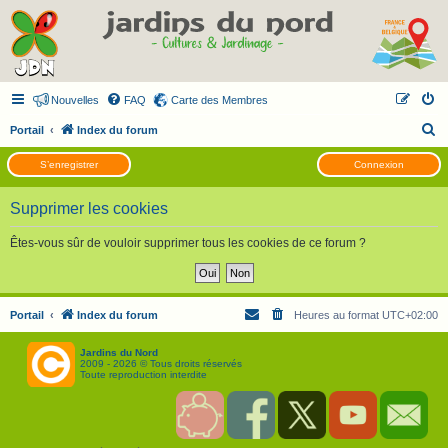
Nouvelles
FAQ
Carte des Membres
R
Portail
Index du forum
e
S’enregistrer
Connexion
c
h
Supprimer les cookies
e
Êtes-vous sûr de vouloir supprimer tous les cookies de ce forum ?
r
c
h
Portail
Index du forum
Heures au format
UTC+02:00
e
r
Jardins du Nord
2009 - 2026 © Tous droits réservés
Toute reproduction interdite
S
F
T
Y
C
o
a
w
o
o
u
c
i
u
n