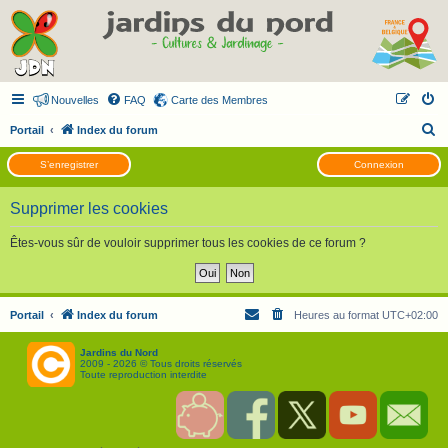
Nouvelles
FAQ
Carte des Membres
R
Portail
Index du forum
e
S’enregistrer
Connexion
c
h
Supprimer les cookies
e
Êtes-vous sûr de vouloir supprimer tous les cookies de ce forum ?
r
c
h
Portail
Index du forum
Heures au format
UTC+02:00
e
r
Jardins du Nord
2009 - 2026 © Tous droits réservés
Toute reproduction interdite
S
F
T
Y
C
o
a
w
o
o
u
c
i
u
n