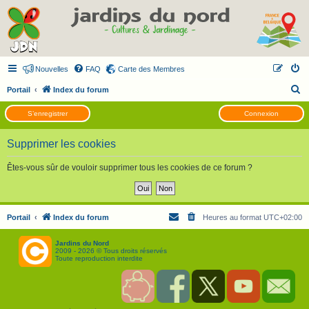
Nouvelles
FAQ
Carte des Membres
R
Portail
Index du forum
e
S’enregistrer
Connexion
c
h
Supprimer les cookies
e
Êtes-vous sûr de vouloir supprimer tous les cookies de ce forum ?
r
c
h
Portail
Index du forum
Heures au format
UTC+02:00
e
r
Jardins du Nord
2009 - 2026 © Tous droits réservés
Toute reproduction interdite
S
F
T
Y
C
o
a
w
o
o
u
c
i
u
n