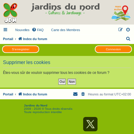
Nouvelles
FAQ
Carte des Membres
R
Portail
Index du forum
e
S’enregistrer
Connexion
c
h
Supprimer les cookies
e
Êtes-vous sûr de vouloir supprimer tous les cookies de ce forum ?
r
c
h
Portail
Index du forum
Heures au format
UTC+02:00
e
r
Jardins du Nord
2009 - 2026 © Tous droits réservés
Toute reproduction interdite
S
F
T
Y
C
o
a
w
o
o
u
c
i
u
n