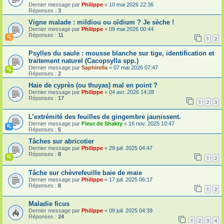
Dernier message par
Philippe
«
10 mai 2026 22:36
Réponses :
3
Vigne malade : mildiou ou oïdium ? Je sèche !
Dernier message par
Philippe
«
09 mai 2026 00:44
Réponses :
11
1
2
Psylles du saule : mousse blanche sur tige, identification et
traitement naturel (Cacopsylla spp.)
Dernier message par
Saphirella
«
07 mai 2026 07:47
Réponses :
2
Haie de cyprès (ou thuyas) mal en point ?
Dernier message par
Philippe
«
04 avr. 2026 14:28
Réponses :
17
1
2
3
L’extrémité des feuilles de gingembre jaunissent.
Dernier message par
Fleur de Shakty
«
16 nov. 2025 10:47
Réponses :
5
Tâches sur abricotier
Dernier message par
Philippe
«
29 juil. 2025 04:47
Réponses :
8
1
2
Tâche sur chèvrefeuille baie de maie
Dernier message par
Philippe
«
17 juil. 2025 06:17
Réponses :
8
1
2
Maladie ficus
Dernier message par
Philippe
«
09 juil. 2025 04:39
Réponses :
24
1
2
3
4