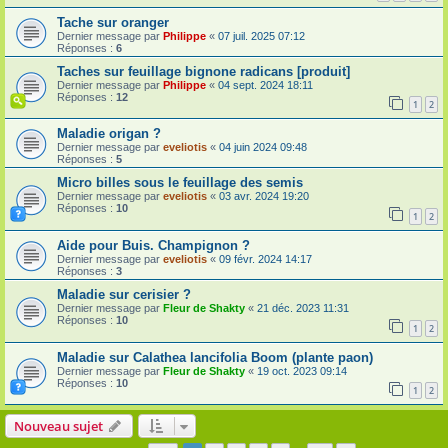
Tache sur oranger
Dernier message par
Philippe
«
07 juil. 2025 07:12
Réponses :
6
Taches sur feuillage bignone radicans [produit]
Dernier message par
Philippe
«
04 sept. 2024 18:11
Réponses :
12
1
2
Maladie origan ?
Dernier message par
eveliotis
«
04 juin 2024 09:48
Réponses :
5
Micro billes sous le feuillage des semis
Dernier message par
eveliotis
«
03 avr. 2024 19:20
Réponses :
10
1
2
Aide pour Buis. Champignon ?
Dernier message par
eveliotis
«
09 févr. 2024 14:17
Réponses :
3
Maladie sur cerisier ?
Dernier message par
Fleur de Shakty
«
21 déc. 2023 11:31
Réponses :
10
1
2
Maladie sur Calathea lancifolia Boom (plante paon)
Dernier message par
Fleur de Shakty
«
19 oct. 2023 09:14
Réponses :
10
1
2
Nouveau sujet