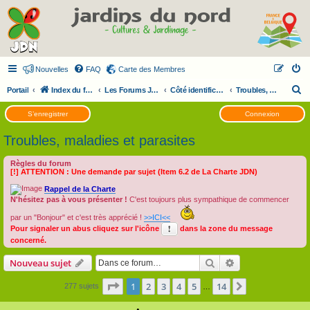
Nouvelles
FAQ
Carte des Membres
R
Portail
Index du forum
Les Forums JDN
Côté identification
Troubles, maladies et parasites
e
S’enregistrer
Connexion
c
Troubles, maladies et parasites
h
e
Règles du forum
[!] ATTENTION : Une demande par sujet (Item 6.2 de La Charte JDN)
r
Rappel de la Charte
c
N'hésitez pas à vous présenter !
C'est toujours plus sympathique de commencer
h
par un "Bonjour" et c'est très apprécié !
>>ICI<<
e
Pour signaler un abus cliquez sur l'icône
dans la zone du message
r
concerné.
Rechercher
Recherche avanc
Nouveau sujet
Page
1
sur
14
1
2
3
4
5
14
Suivante
277 sujets
…