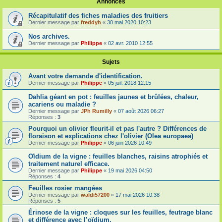
Annonces
Récapitulatif des fiches maladies des fruitiers
Dernier message par
freddyh
«
30 mai 2020 10:23
Nos archives.
Dernier message par
Philippe
«
02 avr. 2010 12:55
Sujets
Avant votre demande d'identification.
Dernier message par
Philippe
«
05 juil. 2018 12:15
Dahlia géant en pot : feuilles jaunes et brûlées, chaleur,
acariens ou maladie ?
Dernier message par
JPh Rumilly
«
07 août 2026 06:27
Réponses :
3
Pourquoi un olivier fleurit-il et pas l'autre ? Différences de
floraison et explications chez l'olivier (Olea europaea)
Dernier message par
Philippe
«
06 juin 2026 10:49
Oïdium de la vigne : feuilles blanches, raisins atrophiés et
traitement naturel efficace.
Dernier message par
Philippe
«
19 mai 2026 04:50
Réponses :
4
Feuilles rosier mangées
Dernier message par
waldi57200
«
17 mai 2026 10:38
Réponses :
5
Érinose de la vigne : cloques sur les feuilles, feutrage blanc
et différence avec l’oïdium.