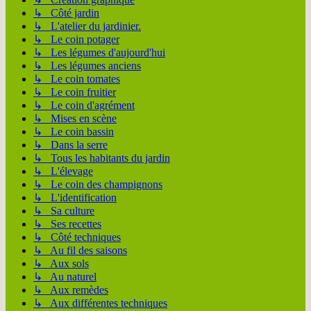
↳ Côté jardin
↳ L'atelier du jardinier.
↳ Le coin potager
↳ Les légumes d'aujourd'hui
↳ Les légumes anciens
↳ Le coin tomates
↳ Le coin fruitier
↳ Le coin d'agrément
↳ Mises en scène
↳ Le coin bassin
↳ Dans la serre
↳ Tous les habitants du jardin
↳ L'élevage
↳ Le coin des champignons
↳ L'identification
↳ Sa culture
↳ Ses recettes
↳ Côté techniques
↳ Au fil des saisons
↳ Aux sols
↳ Au naturel
↳ Aux remèdes
↳ Aux différentes techniques