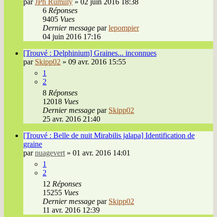
par
JPh Rumilly
»
02 juin 2016 18:38
6
Réponses
9405
Vues
Dernier message
par
lepompier
04 juin 2016 17:16
[Trouvé : Delphinium] Graines... inconnues
par
Skipp02
»
09 avr. 2016 15:55
1
2
8
Réponses
12018
Vues
Dernier message
par
Skipp02
25 avr. 2016 21:40
[Trouvé : Belle de nuit Mirabilis jalapa] Identification de
graine
par
nuagevert
»
01 avr. 2016 14:01
1
2
12
Réponses
15255
Vues
Dernier message
par
Skipp02
11 avr. 2016 12:39