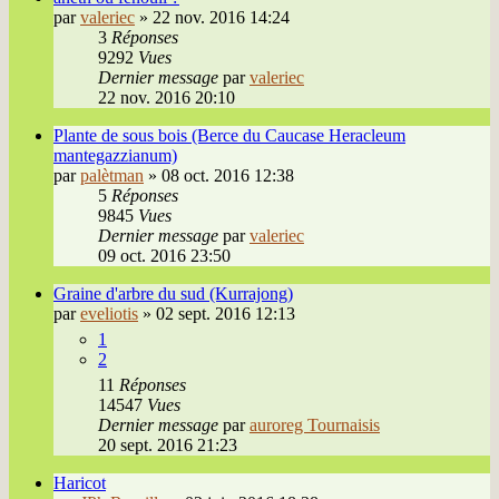
par
valeriec
»
22 nov. 2016 14:24
3
Réponses
9292
Vues
Dernier message
par
valeriec
22 nov. 2016 20:10
Plante de sous bois (Berce du Caucase Heracleum
mantegazzianum)
par
palètman
»
08 oct. 2016 12:38
5
Réponses
9845
Vues
Dernier message
par
valeriec
09 oct. 2016 23:50
Graine d'arbre du sud (Kurrajong)
par
eveliotis
»
02 sept. 2016 12:13
1
2
11
Réponses
14547
Vues
Dernier message
par
auroreg Tournaisis
20 sept. 2016 21:23
Haricot