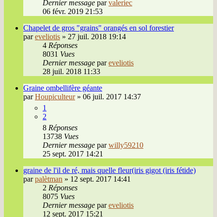
Dernier message
par
valeriec
06 févr. 2019 21:53
Chapelet de gros "grains" orangés en sol forestier
par
eveliotis
»
27 juil. 2018 19:14
4
Réponses
8031
Vues
Dernier message
par
eveliotis
28 juil. 2018 11:33
Graine ombellifère géante
par
Houpiculteur
»
06 juil. 2017 14:37
1
2
8
Réponses
13738
Vues
Dernier message
par
willy59210
25 sept. 2017 14:21
graine de l'il de ré, mais quelle fleur(iris gigot (iris fétide)
par
palètman
»
12 sept. 2017 14:41
2
Réponses
8075
Vues
Dernier message
par
eveliotis
12 sept. 2017 15:21