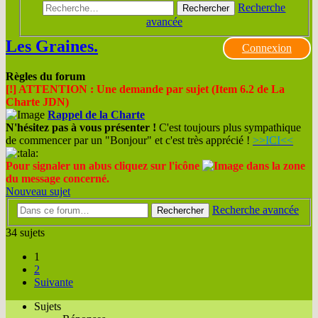
Recherche
Rechercher
avancée
Les Graines.
Connexion
Règles du forum
[!] ATTENTION : Une demande par sujet (Item 6.2 de La
Charte JDN)
Rappel de la Charte
N'hésitez pas à vous présenter !
C'est toujours plus sympathique
de commencer par un "Bonjour" et c'est très apprécié !
>>ICI<<
Pour signaler un abus cliquez sur l'icône
dans la zone
du message concerné.
Nouveau sujet
Recherche avancée
Rechercher
34 sujets
1
2
Suivante
Sujets