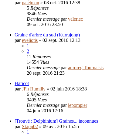
par
palètman
»
08 oct. 2016 12:38
5
Réponses
9846
Vues
Dernier message
par
valeriec
09 oct. 2016 23:50
Graine d'arbre du sud (Kurrajong)
par
eveliotis
»
02 sept. 2016 12:13
1
2
11
Réponses
14554
Vues
Dernier message
par
auroreg Tournaisis
20 sept. 2016 21:23
Haricot
par
JPh Rumilly
»
02 juin 2016 18:38
6
Réponses
9405
Vues
Dernier message
par
lepompier
04 juin 2016 17:16
[Trouvé : Delphinium] Graines... inconnues
par
Skipp02
»
09 avr. 2016 15:55
1