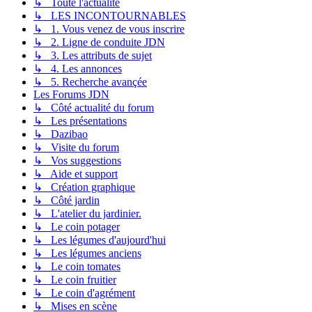
↳ Toute l'actualité
↳ LES INCONTOURNABLES
↳ 1. Vous venez de vous inscrire
↳ 2. Ligne de conduite JDN
↳ 3. Les attributs de sujet
↳ 4. Les annonces
↳ 5. Recherche avançée
Les Forums JDN
↳ Côté actualité du forum
↳ Les présentations
↳ Dazibao
↳ Visite du forum
↳ Vos suggestions
↳ Aide et support
↳ Création graphique
↳ Côté jardin
↳ L'atelier du jardinier.
↳ Le coin potager
↳ Les légumes d'aujourd'hui
↳ Les légumes anciens
↳ Le coin tomates
↳ Le coin fruitier
↳ Le coin d'agrément
↳ Mises en scène