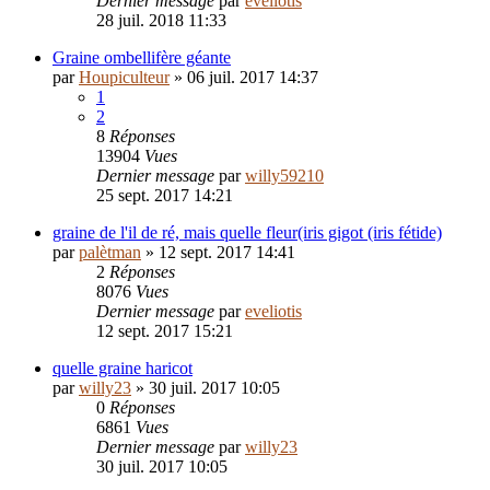
Dernier message
par
eveliotis
28 juil. 2018 11:33
Graine ombellifère géante
par
Houpiculteur
»
06 juil. 2017 14:37
1
2
8
Réponses
13904
Vues
Dernier message
par
willy59210
25 sept. 2017 14:21
graine de l'il de ré, mais quelle fleur(iris gigot (iris fétide)
par
palètman
»
12 sept. 2017 14:41
2
Réponses
8076
Vues
Dernier message
par
eveliotis
12 sept. 2017 15:21
quelle graine haricot
par
willy23
»
30 juil. 2017 10:05
0
Réponses
6861
Vues
Dernier message
par
willy23
30 juil. 2017 10:05