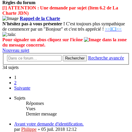
Règles du forum
[!] ATTENTION : Une demande par sujet (Item 6.2 de La
Charte JDN)
Rappel de la Charte
N'hésitez pas à vous présenter !
C'est toujours plus sympathique
de commencer par un "Bonjour" et c'est très apprécié !
>>ICI<<
Pour signaler un abus cliquez sur l'icône
dans la zone
du message concerné.
Nouveau sujet
Recherche avancée
Rechercher
34 sujets
1
2
Suivante
Sujets
Réponses
Vues
Dernier message
Avant votre demande d'identification.
par
Philippe
»
05 juil. 2018 12:12