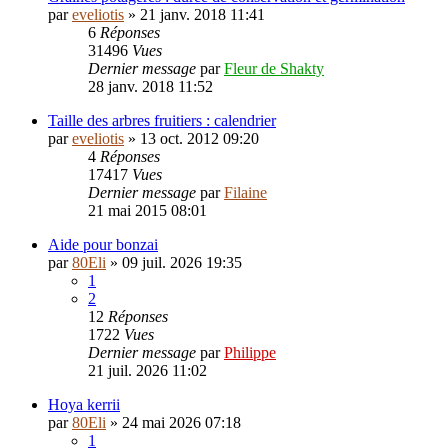
par
eveliotis
»
21 janv. 2018 11:41
6
Réponses
31496
Vues
Dernier message
par
Fleur de Shakty
28 janv. 2018 11:52
Taille des arbres fruitiers : calendrier
par
eveliotis
»
13 oct. 2012 09:20
4
Réponses
17417
Vues
Dernier message
par
Filaine
21 mai 2015 08:01
Aide pour bonzai
par
80Eli
»
09 juil. 2026 19:35
1
2
12
Réponses
1722
Vues
Dernier message
par
Philippe
21 juil. 2026 11:02
Hoya kerrii
par
80Eli
»
24 mai 2026 07:18
1