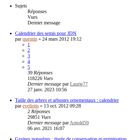
Sujets
Réponses
Vues
Dernier message
Calendrier des semis pour JDN
par
quentin
»
24 mars 2012 19:12
1
2
3
4
5
39
Réponses
118226
Vues
Dernier message
par
Laurie77
27 janv. 2023 10:56
Taille des arbres et arbustes ornementaux : calendrier
par
eveliotis
»
13 oct. 2012 09:28
2
Réponses
29851
Vues
Dernier message
par
Arnold59
06 avr. 2021 16:07
Graines potagères : durée de conservation et germination