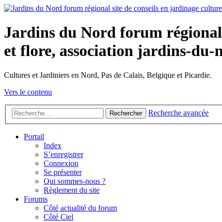
Jardins du Nord forum régional s
et flore, association jardins-du-
Cultures et Jardiniers en Nord, Pas de Calais, Belgique et Picardie.
Vers le contenu
Recherche avancée
Rechercher
Portail
Index
S’enregistrer
Connexion
Se présenter
Qui sommes-nous ?
Règlement du site
Forums
Côté actualité du forum
Côté Ciel