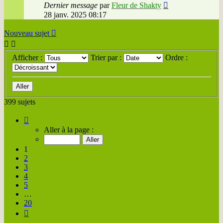
Dernier message
par
Fleur de Shakty
28 janv. 2025 08:17
Nouveau sujet
Afficher :
Trier par :
Ordre :
399 sujets
Page
1
Aller à la page :
sur
20
1
2
3
4
5
…
20
Suivante