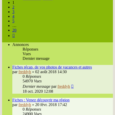
20
1
2
3
4
5
…
20
Suivante
Annonces
Réponses
Vues
Dernier message
Fiches récap. de vos photos de vacances et autres
par
freddyh
»
02 août 2018 14:30
0
Réponses
54970
Vues
Dernier message
par
freddyh
18 oct. 2020 12:08
Fiches : Venez découvrir ma région
par
freddyh
»
20 févr. 2018 17:42
0
Réponses
24900
Vues