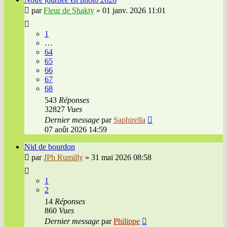
par
Fleur de Shakty
»
01 janv. 2026 11:01
1
…
64
65
66
67
68
543
Réponses
32827
Vues
Dernier message
par
Saphirella
07 août 2026 14:59
Nid de bourdon
par
JPh Rumilly
»
31 mai 2026 08:58
1
2
14
Réponses
860
Vues
Dernier message
par
Philippe