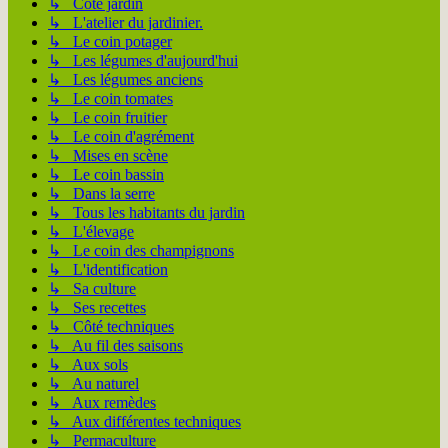
↳ Côté jardin
↳ L'atelier du jardinier.
↳ Le coin potager
↳ Les légumes d'aujourd'hui
↳ Les légumes anciens
↳ Le coin tomates
↳ Le coin fruitier
↳ Le coin d'agrément
↳ Mises en scène
↳ Le coin bassin
↳ Dans la serre
↳ Tous les habitants du jardin
↳ L'élevage
↳ Le coin des champignons
↳ L'identification
↳ Sa culture
↳ Ses recettes
↳ Côté techniques
↳ Au fil des saisons
↳ Aux sols
↳ Au naturel
↳ Aux remèdes
↳ Aux différentes techniques
↳ Permaculture