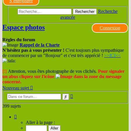
S’enregistrer
Recherche
Rechercher
avancée
Espace photos
Connexion
Règles du forum
Rappel de la Charte
N'hésitez pas à vous présenter !
C'est toujours plus sympathique
de commencer par un "Bonjour" et c'est très apprécié !
>>ICI<<
[!]
Attention, vous êtes photographe de vos clichés.
Pour signaler
un abus cliquez sur l'icône
dans la zone du message
concerné.
Nouveau sujet
Recherche
Rechercher
avancée
399 sujets
Page
1
Aller à la page :
sur