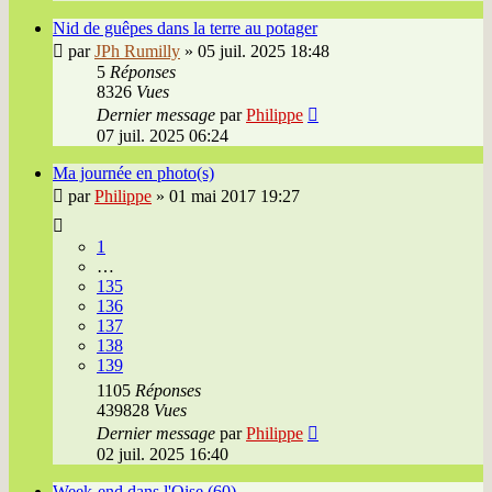
Nid de guêpes dans la terre au potager
par
JPh Rumilly
»
05 juil. 2025 18:48
5
Réponses
8326
Vues
Dernier message
par
Philippe
07 juil. 2025 06:24
Ma journée en photo(s)
par
Philippe
»
01 mai 2017 19:27
1
…
135
136
137
138
139
1105
Réponses
439828
Vues
Dernier message
par
Philippe
02 juil. 2025 16:40
Week-end dans l'Oise (60)