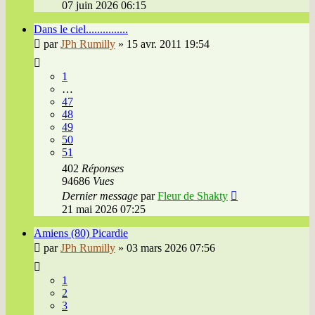
07 juin 2026 06:15
Dans le ciel...............
par
JPh Rumilly
»
15 avr. 2011 19:54
1
…
47
48
49
50
51
402
Réponses
94686
Vues
Dernier message
par
Fleur de Shakty
21 mai 2026 07:25
Amiens (80) Picardie
par
JPh Rumilly
»
03 mars 2026 07:56
1
2
3