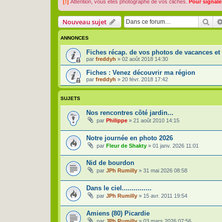
[!]
Attention, vous êtes photographe de vos clichés.
Pour signale
Rec
Nouveau sujet
ANNONCES
Fiches récap. de vos photos de vacances et 
par
freddyh
»
02 août 2018 14:30
Fiches : Venez découvrir ma région
par
freddyh
»
20 févr. 2018 17:42
SUJETS
Nos rencontres côté jardin...
par
Philippe
»
21 août 2010 14:15
Notre journée en photo 2026
par
Fleur de Shakty
»
01 janv. 2026 11:01
Nid de bourdon
par
JPh Rumilly
»
31 mai 2026 08:58
Dans le ciel...............
par
JPh Rumilly
»
15 avr. 2011 19:54
Amiens (80) Picardie
par
JPh Rumilly
»
03 mars 2026 07:56