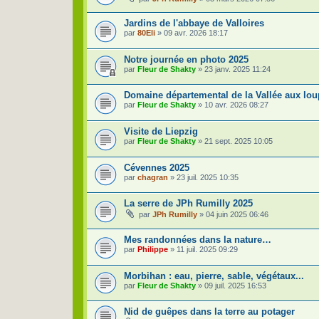
Jardins de l'abbaye de Valloires
par
80Eli
»
09 avr. 2026 18:17
Notre journée en photo 2025
par
Fleur de Shakty
»
23 janv. 2025 11:24
Domaine départemental de la Vallée aux lou
par
Fleur de Shakty
»
10 avr. 2026 08:27
Visite de Liepzig
par
Fleur de Shakty
»
21 sept. 2025 10:05
Cévennes 2025
par
chagran
»
23 juil. 2025 10:35
La serre de JPh Rumilly 2025
par
JPh Rumilly
»
04 juin 2025 06:46
Mes randonnées dans la nature…
par
Philippe
»
11 juil. 2025 09:29
Morbihan : eau, pierre, sable, végétaux...
par
Fleur de Shakty
»
09 juil. 2025 16:53
Nid de guêpes dans la terre au potager