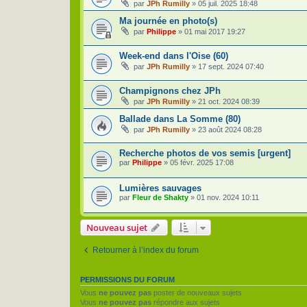
par
JPh Rumilly
»
05 juil. 2025 18:48
Ma journée en photo(s)
par
Philippe
»
01 mai 2017 19:27
Week-end dans l'Oise (60)
par
JPh Rumilly
»
17 sept. 2024 07:40
Champignons chez JPh
par
JPh Rumilly
»
21 oct. 2024 08:39
Ballade dans La Somme (80)
par
JPh Rumilly
»
23 août 2024 08:28
Recherche photos de vos semis [urgent]
par
Philippe
»
05 févr. 2025 17:08
Lumières sauvages
par
Fleur de Shakty
»
01 nov. 2024 10:11
Nouveau sujet
Retourner à l’index du forum
PERMISSIONS DU FORUM
Vous
ne pouvez pas
poster de nouveaux sujets
Vous
ne pouvez pas
répondre aux sujets