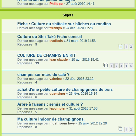
Dernier message par
Philippe
«
27 août 2010 14:41
Sujets
Fiche : Culture du shiitake sur bûches ou rondins
Dernier message par
freddyh
«
24 oct. 2020 11:28
Culture du Shii-Také Fiche conseil
Dernier message par
eveliotis
«
31 mars 2019 11:53
Réponses :
9
1
2
CULTURE DE CHAMPIS EN KIT
Dernier message par
jean claude
«
10 avr. 2018 18:41
Réponses :
39
1
2
3
4
5
champis sur marc de café ?
Dernier message par
valeriec
«
22 déc. 2016 23:12
Réponses :
4
achat d'une petite culture de champignons de bois
Dernier message par
quentinor
«
23 févr. 2016 15:14
Réponses :
6
Arbre à faisans : semis et culture ?
Dernier message par
lepompier
«
31 août 2015 17:53
Réponses :
5
Ma culture Indoor de champignons.
Dernier message par
mushroom love
«
15 janv. 2012 12:29
Réponses :
8
1
2