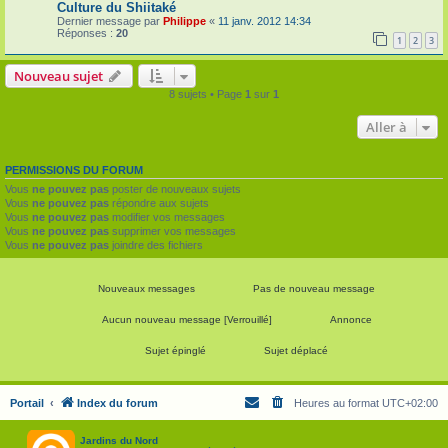
Culture du Shiitaké
Dernier message par
Philippe
«
11 janv. 2012 14:34
Réponses :
20
1
2
3
Nouveau sujet
8 sujets • Page
1
sur
1
Aller à
PERMISSIONS DU FORUM
Vous
ne pouvez pas
poster de nouveaux sujets
Vous
ne pouvez pas
répondre aux sujets
Vous
ne pouvez pas
modifier vos messages
Vous
ne pouvez pas
supprimer vos messages
Vous
ne pouvez pas
joindre des fichiers
Nouveaux messages
Pas de nouveau message
Aucun nouveau message [Verrouillé]
Annonce
Sujet épinglé
Sujet déplacé
Portail
Index du forum
Heures au format
UTC+02:00
Jardins du Nord