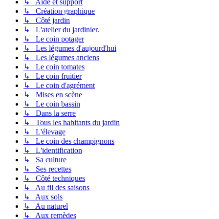
↳ Aide et support
↳ Création graphique
↳ Côté jardin
↳ L'atelier du jardinier.
↳ Le coin potager
↳ Les légumes d'aujourd'hui
↳ Les légumes anciens
↳ Le coin tomates
↳ Le coin fruitier
↳ Le coin d'agrément
↳ Mises en scène
↳ Le coin bassin
↳ Dans la serre
↳ Tous les habitants du jardin
↳ L'élevage
↳ Le coin des champignons
↳ L'identification
↳ Sa culture
↳ Ses recettes
↳ Côté techniques
↳ Au fil des saisons
↳ Aux sols
↳ Au naturel
↳ Aux remèdes