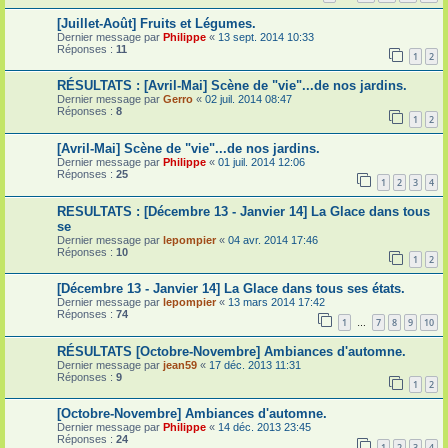
[Juillet-Août] Fruits et Légumes.
Dernier message par
Philippe
«
13 sept. 2014 10:33
Réponses :
11
1
2
RÉSULTATS : [Avril-Mai] Scène de "vie"...de nos jardins.
Dernier message par
Gerro
«
02 juil. 2014 08:47
Réponses :
8
1
2
[Avril-Mai] Scène de "vie"...de nos jardins.
Dernier message par
Philippe
«
01 juil. 2014 12:06
Réponses :
25
1
2
3
4
RESULTATS : [Décembre 13 - Janvier 14] La Glace dans tous
se
Dernier message par
lepompier
«
04 avr. 2014 17:46
Réponses :
10
1
2
[Décembre 13 - Janvier 14] La Glace dans tous ses états.
Dernier message par
lepompier
«
13 mars 2014 17:42
Réponses :
74
1
7
8
9
10
…
RÉSULTATS [Octobre-Novembre] Ambiances d'automne.
Dernier message par
jean59
«
17 déc. 2013 11:31
Réponses :
9
1
2
[Octobre-Novembre] Ambiances d'automne.
Dernier message par
Philippe
«
14 déc. 2013 23:45
Réponses :
24
1
2
3
4