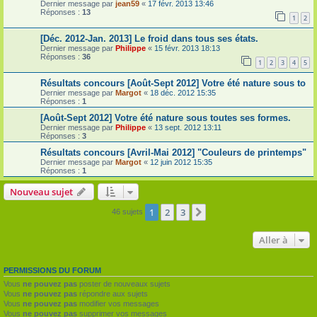
Dernier message par
jean59
«
17 févr. 2013 13:46
Réponses :
13
1
2
[Déc. 2012-Jan. 2013] Le froid dans tous ses états.
Dernier message par
Philippe
«
15 févr. 2013 18:13
Réponses :
36
1
2
3
4
5
Résultats concours [Août-Sept 2012] Votre été nature sous to
Dernier message par
Margot
«
18 déc. 2012 15:35
Réponses :
1
[Août-Sept 2012] Votre été nature sous toutes ses formes.
Dernier message par
Philippe
«
13 sept. 2012 13:11
Réponses :
3
Résultats concours [Avril-Mai 2012] "Couleurs de printemps"
Dernier message par
Margot
«
12 juin 2012 15:35
Réponses :
1
Nouveau sujet
1
2
3
Suivante
46 sujets
Aller à
PERMISSIONS DU FORUM
Vous
ne pouvez pas
poster de nouveaux sujets
Vous
ne pouvez pas
répondre aux sujets
Vous
ne pouvez pas
modifier vos messages
Vous
ne pouvez pas
supprimer vos messages