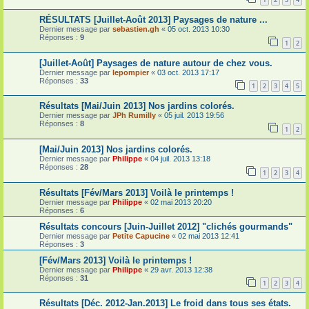
RÉSULTATS [Juillet-Août 2013] Paysages de nature ...
Dernier message par
sebastien.gh
«
05 oct. 2013 10:30
Réponses :
9
1
2
[Juillet-Août] Paysages de nature autour de chez vous.
Dernier message par
lepompier
«
03 oct. 2013 17:17
Réponses :
33
1
2
3
4
5
Résultats [Mai/Juin 2013] Nos jardins colorés.
Dernier message par
JPh Rumilly
«
05 juil. 2013 19:56
Réponses :
8
1
2
[Mai/Juin 2013] Nos jardins colorés.
Dernier message par
Philippe
«
04 juil. 2013 13:18
Réponses :
28
1
2
3
4
Résultats [Fév/Mars 2013] Voilà le printemps !
Dernier message par
Philippe
«
02 mai 2013 20:20
Réponses :
6
Résultats concours [Juin-Juillet 2012] "clichés gourmands"
Dernier message par
Petite Capucine
«
02 mai 2013 12:41
Réponses :
3
[Fév/Mars 2013] Voilà le printemps !
Dernier message par
Philippe
«
29 avr. 2013 12:38
Réponses :
31
1
2
3
4
Résultats [Déc. 2012-Jan.2013] Le froid dans tous ses états.