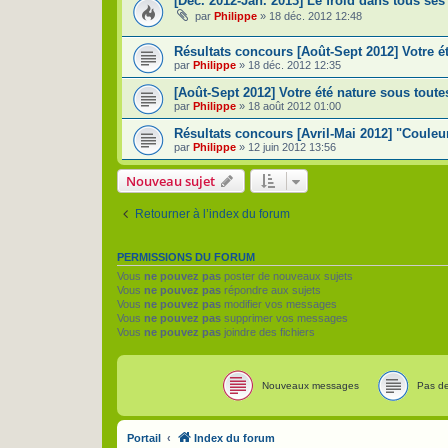
[Déc. 2012-Jan. 2013] Le froid dans tous ses 
par
Philippe
»
18 déc. 2012 12:48
Résultats concours [Août-Sept 2012] Votre é
par
Philippe
»
18 déc. 2012 12:35
[Août-Sept 2012] Votre été nature sous toute
par
Philippe
»
18 août 2012 01:00
Résultats concours [Avril-Mai 2012] "Coule
par
Philippe
»
12 juin 2012 13:56
Nouveau sujet
Retourner à l’index du forum
PERMISSIONS DU FORUM
Vous
ne pouvez pas
poster de nouveaux sujets
Vous
ne pouvez pas
répondre aux sujets
Vous
ne pouvez pas
modifier vos messages
Vous
ne pouvez pas
supprimer vos messages
Vous
ne pouvez pas
joindre des fichiers
Nouveaux messages
Pas d
Portail
Index du forum