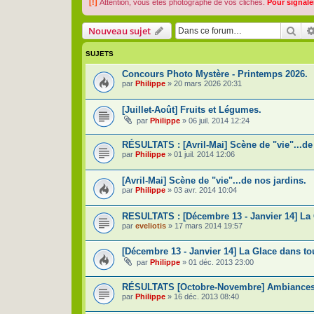
[!]
Attention, vous êtes photographe de vos clichés.
Pour signale
Rec
Nouveau sujet
SUJETS
Concours Photo Mystère - Printemps 2026.
par
Philippe
»
20 mars 2026 20:31
[Juillet-Août] Fruits et Légumes.
par
Philippe
»
06 juil. 2014 12:24
RÉSULTATS : [Avril-Mai] Scène de "vie"...de
par
Philippe
»
01 juil. 2014 12:06
[Avril-Mai] Scène de "vie"...de nos jardins.
par
Philippe
»
03 avr. 2014 10:04
RESULTATS : [Décembre 13 - Janvier 14] La 
par
eveliotis
»
17 mars 2014 19:57
[Décembre 13 - Janvier 14] La Glace dans tou
par
Philippe
»
01 déc. 2013 23:00
RÉSULTATS [Octobre-Novembre] Ambiances
par
Philippe
»
16 déc. 2013 08:40