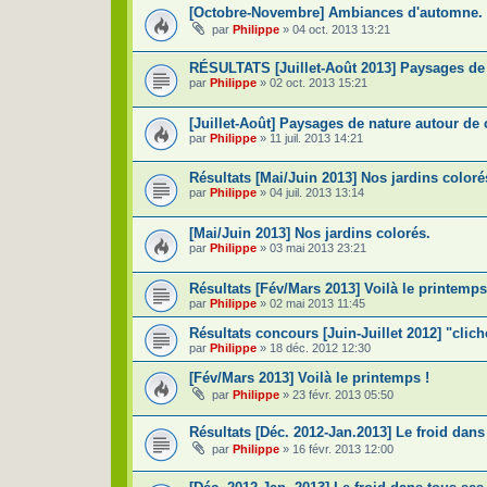
[Octobre-Novembre] Ambiances d'automne.
par
Philippe
»
04 oct. 2013 13:21
RÉSULTATS [Juillet-Août 2013] Paysages de n
par
Philippe
»
02 oct. 2013 15:21
[Juillet-Août] Paysages de nature autour de
par
Philippe
»
11 juil. 2013 14:21
Résultats [Mai/Juin 2013] Nos jardins coloré
par
Philippe
»
04 juil. 2013 13:14
[Mai/Juin 2013] Nos jardins colorés.
par
Philippe
»
03 mai 2013 23:21
Résultats [Fév/Mars 2013] Voilà le printemps
par
Philippe
»
02 mai 2013 11:45
Résultats concours [Juin-Juillet 2012] "cli
par
Philippe
»
18 déc. 2012 12:30
[Fév/Mars 2013] Voilà le printemps !
par
Philippe
»
23 févr. 2013 05:50
Résultats [Déc. 2012-Jan.2013] Le froid dans 
par
Philippe
»
16 févr. 2013 12:00