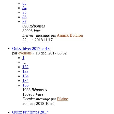
83
84
85
86
87
690
Réponses
82096
Vues
Dernier message
par
Annick Boidron
22 juin 2018 11:17
Quizz hiver 2017-2018
par
eveliotis
»
13 déc. 2017 08:52
1
…
132
133
134
135
136
1083
Réponses
130938
Vues
Dernier message
par
Filaine
26 mars 2018 10:25
Quizz Printemps 2017