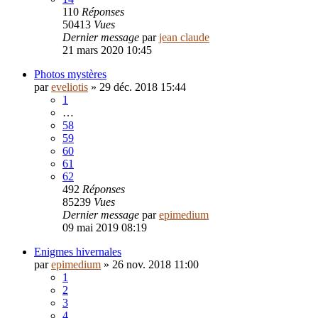
110
Réponses
50413
Vues
Dernier message
par
jean claude
21 mars 2020 10:45
Photos mystères
par
eveliotis
»
29 déc. 2018 15:44
1
…
58
59
60
61
62
492
Réponses
85239
Vues
Dernier message
par
epimedium
09 mai 2019 08:19
Enigmes hivernales
par
epimedium
»
26 nov. 2018 11:00
1
2
3
4