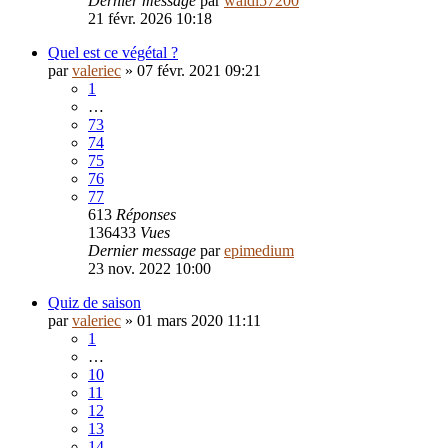
Dernier message
par
waldi57200
21 févr. 2026 10:18
Quel est ce végétal ?
par
valeriec
»
07 févr. 2021 09:21
1
…
73
74
75
76
77
613
Réponses
136433
Vues
Dernier message
par
epimedium
23 nov. 2022 10:00
Quiz de saison
par
valeriec
»
01 mars 2020 11:11
1
…
10
11
12
13
14