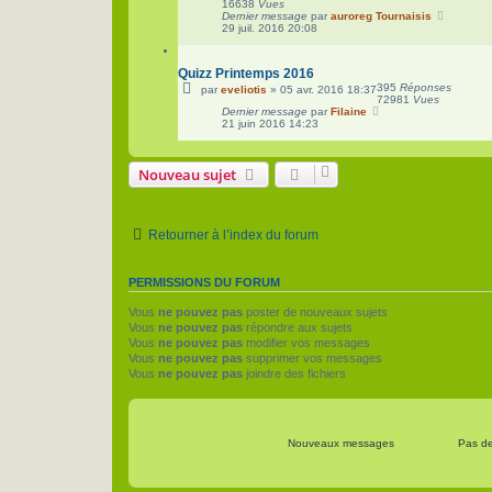
16638
Vues
Dernier message
par
auroreg Tournaisis
29 juil. 2016 20:08
Quizz Printemps 2016
395
Réponses
par
eveliotis
»
05 avr. 2016 18:37
72981
Vues
Dernier message
par
Filaine
21 juin 2016 14:23
Nouveau sujet
Retourner à l’index du forum
PERMISSIONS DU FORUM
Vous
ne pouvez pas
poster de nouveaux sujets
Vous
ne pouvez pas
répondre aux sujets
Vous
ne pouvez pas
modifier vos messages
Vous
ne pouvez pas
supprimer vos messages
Vous
ne pouvez pas
joindre des fichiers
Nouveaux messages
Pas d