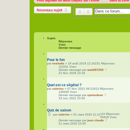
Pour signaler un abus cliquez sur l'icône
dans la zone
Nouveau sujet
Rechercher
Recherche avancée
Sujets
Réponses
Vues
Dernier message
Pour le fun
par
eveliotis
»
19 août 2019 12:24
231
Réponses
111631
Vues
Dernier message
par
waldi57200
21 févr. 2026 10:18
Quel est ce végétal ?
par
valeriec
»
07 févr. 2021 09:21
613
Réponses
136445
Vues
Dernier message
par
epimedium
23 nov. 2022 10:00
Quiz de saison
110
Réponses
par
valeriec
»
01 mars 2020 11:11
50418
Vues
Dernier message
par
jean claude
21 mars 2020 10:45