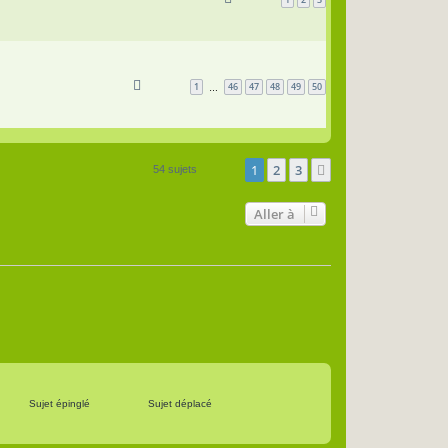
1
46
47
48
49
50
…
1
2
3
Suivante
54 sujets
Aller à
Sujet épinglé
Sujet déplacé