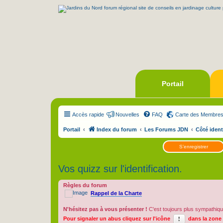
Portail
Accès rapide
Nouvelles
FAQ
Carte des Membre
Portail
Index du forum
Les Forums JDN
Côté ident
S’enregistrer
Vos quizz sur l'identification.
Règles du forum
Rappel de la Charte
N'hésitez pas à vous présenter !
C'est toujours plus sympathiqu
Pour signaler un abus cliquez sur l'icône
dans la zone