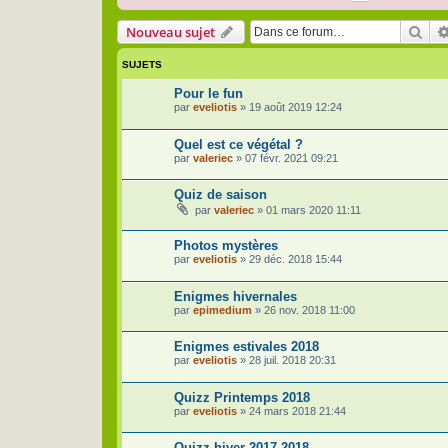
Rec
Nouveau sujet
SUJETS
Pour le fun
par
eveliotis
»
19 août 2019 12:24
Quel est ce végétal ?
par
valeriec
»
07 févr. 2021 09:21
Quiz de saison
par
valeriec
»
01 mars 2020 11:11
Photos mystères
par
eveliotis
»
29 déc. 2018 15:44
Enigmes hivernales
par
epimedium
»
26 nov. 2018 11:00
Enigmes estivales 2018
par
eveliotis
»
28 juil. 2018 20:31
Quizz Printemps 2018
par
eveliotis
»
24 mars 2018 21:44
Quizz hiver 2017-2018