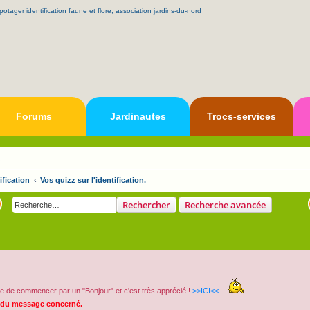
Forums
Jardinautes
Trocs-services
s
ification
Vos quizz sur l'identification.
Rechercher
Recherche avancée
e de commencer par un "Bonjour" et c'est très apprécié !
>>ICI<<
 du message concerné.