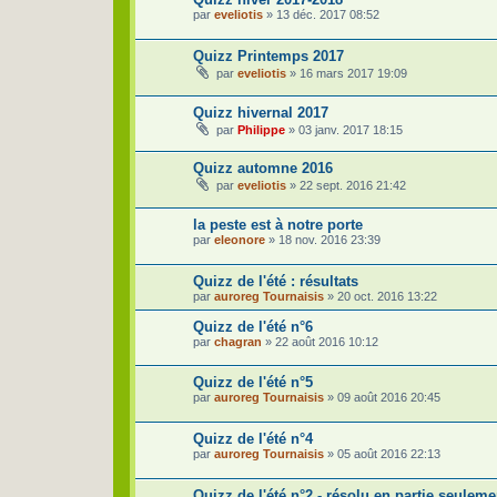
par
eveliotis
»
13 déc. 2017 08:52
Quizz Printemps 2017
par
eveliotis
»
16 mars 2017 19:09
Quizz hivernal 2017
par
Philippe
»
03 janv. 2017 18:15
Quizz automne 2016
par
eveliotis
»
22 sept. 2016 21:42
la peste est à notre porte
par
eleonore
»
18 nov. 2016 23:39
Quizz de l'été : résultats
par
auroreg Tournaisis
»
20 oct. 2016 13:22
Quizz de l'été n°6
par
chagran
»
22 août 2016 10:12
Quizz de l'été n°5
par
auroreg Tournaisis
»
09 août 2016 20:45
Quizz de l'été n°4
par
auroreg Tournaisis
»
05 août 2016 22:13
Quizz de l'été n°2 - résolu en partie seuleme