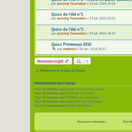
par
auroreg Tournaisis
»
18 juil. 2016 20:24
Quizz de l'été n°1
par
auroreg Tournaisis
»
17 juil. 2016 22:03
Quizz de l'été n°3
par
auroreg Tournaisis
»
24 juil. 2016 18:13
Quizz Printemps 2016
par
eveliotis
»
05 avr. 2016 18:37
Nouveau sujet
Retourner à l’index du forum
PERMISSIONS DU FORUM
Vous
ne pouvez pas
poster de nouveaux sujets
Vous
ne pouvez pas
répondre aux sujets
Vous
ne pouvez pas
modifier vos messages
Vous
ne pouvez pas
supprimer vos messages
Vous
ne pouvez pas
joindre des fichiers
Nouveaux messages
Pas d