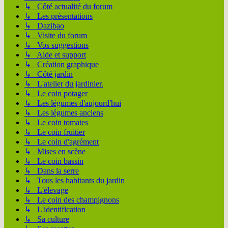
↳ Côté actualité du forum
↳ Les présentations
↳ Dazibao
↳ Visite du forum
↳ Vos suggestions
↳ Aide et support
↳ Création graphique
↳ Côté jardin
↳ L'atelier du jardinier.
↳ Le coin potager
↳ Les légumes d'aujourd'hui
↳ Les légumes anciens
↳ Le coin tomates
↳ Le coin fruitier
↳ Le coin d'agrément
↳ Mises en scène
↳ Le coin bassin
↳ Dans la serre
↳ Tous les habitants du jardin
↳ L'élevage
↳ Le coin des champignons
↳ L'identification
↳ Sa culture