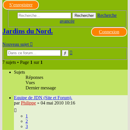
S’enregistrer
Recherche
Rechercher
avancée
Jardins du Nord.
Connexion
Nouveau sujet
Recherche
Rechercher
avancée
7 sujets • Page
1
sur
1
Sujets
Réponses
Vues
Dernier message
Equipe de JDN (Site et Forum).
par
Philippe
»
04 mai 2010 10:16
1
2
3