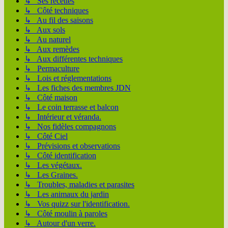
↳ Ses recettes
↳ Côté techniques
↳ Au fil des saisons
↳ Aux sols
↳ Au naturel
↳ Aux remèdes
↳ Aux différentes techniques
↳ Permaculture
↳ Lois et réglementations
↳ Les fiches des membres JDN
↳ Côté maison
↳ Le coin terrasse et balcon
↳ Intérieur et véranda.
↳ Nos fidèles compagnons
↳ Côté Ciel
↳ Prévisions et observations
↳ Côté identification
↳ Les végétaux.
↳ Les Graines.
↳ Troubles, maladies et parasites
↳ Les animaux du jardin
↳ Vos quizz sur l'identification.
↳ Côté moulin à paroles
↳ Autour d'un verre.