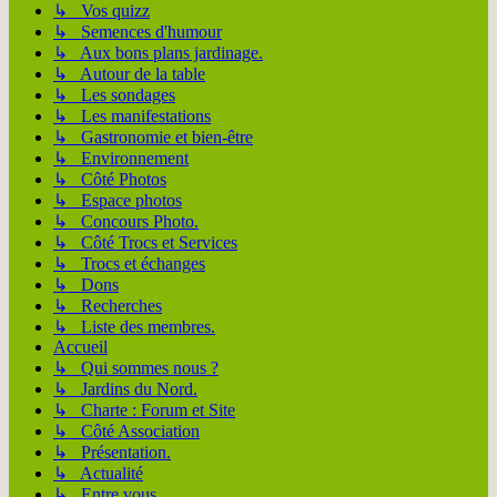
↳ Vos quizz
↳ Semences d'humour
↳ Aux bons plans jardinage.
↳ Autour de la table
↳ Les sondages
↳ Les manifestations
↳ Gastronomie et bien-être
↳ Environnement
↳ Côté Photos
↳ Espace photos
↳ Concours Photo.
↳ Côté Trocs et Services
↳ Trocs et échanges
↳ Dons
↳ Recherches
↳ Liste des membres.
Accueil
↳ Qui sommes nous ?
↳ Jardins du Nord.
↳ Charte : Forum et Site
↳ Côté Association
↳ Présentation.
↳ Actualité
↳ Entre vous