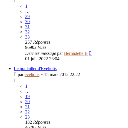
1
…
29
30
31
32
33
257
Réponses
96902
Vues
Dernier message
par
Bernadette B
01 juil. 2022 23:04
Le poulailler d'Eveliotis
par
eveliotis
»
15 mars 2012 22:22
1
…
19
20
21
22
23
182
Réponses
46783
Vues