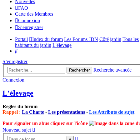
Nouvelles
FAQ
Carte des Membres
Connexion
S’enregistrer
Portail
Index du forum
Les Forums JDN
Côté jardin
Tous les
habitants du jardin
L'élevage
Rechercher
S’enregistrer
Recherche avancée
Rechercher
Connexion
L'élevage
Règles du forum
Rappel :
La Charte
-
Les présentations
-
Les Attributs de sujet
.
Pour signaler un abus cliquez sur l'icône
dans la zone d
Nouveau sujet
Recherche
Rechercher