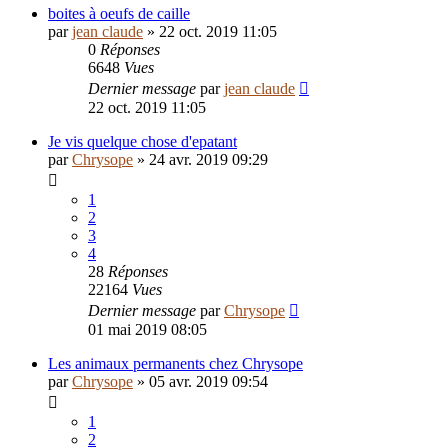
boites à oeufs de caille
par
jean claude
»
22 oct. 2019 11:05
0
Réponses
6648
Vues
Dernier message
par
jean claude
22 oct. 2019 11:05
Je vis quelque chose d'epatant
par
Chrysope
»
24 avr. 2019 09:29
1
2
3
4
28
Réponses
22164
Vues
Dernier message
par
Chrysope
01 mai 2019 08:05
Les animaux permanents chez Chrysope
par
Chrysope
»
05 avr. 2019 09:54
1
2