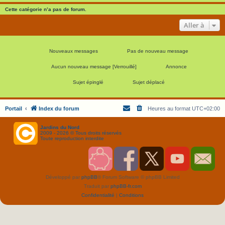
Cette catégorie n’a pas de forum.
Aller à
Nouveaux messages
Pas de nouveau message
Aucun nouveau message [Verrouillé]
Annonce
Sujet épinglé
Sujet déplacé
Portail
Index du forum
Heures au format
UTC+02:00
Jardins du Nord
2009 - 2026 © Tous droits réservés
Toute reproduction interdite
S
F
T
Y
C
o
a
w
o
o
u
c
i
u
n
Développé par
phpBB
® Forum Software © phpBB Limited
t
e
t
T
t
e
b
t
u
a
Traduit par
phpBB-fr.com
n
o
e
b
c
i
o
r
e
t
Confidentialité
|
Conditions
r
k
J
J
J
J
J
D
D
D
D
D
N
N
N
N
N