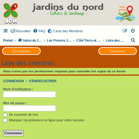
Nouvelles
FAQ
Carte des Membres
R
Portail
Index du forum
Les Forums JDN
Côté Trocs et Services
Liste des membres.
e
S’enregistrer
Connexion
c
Liste des membres.
h
e
Vous n’avez pas les permissions requises pour consulter les sujets de ce forum.
r
CONNEXION
•
S’ENREGISTRER
c
Nom d’utilisateur :
h
e
Mot de passe :
r
Se souvenir de moi
Masquer ma présence en ligne pour cette session