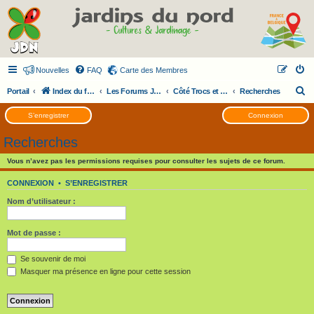
Nouvelles
FAQ
Carte des Membres
R
Portail
Index du forum
Les Forums JDN
Côté Trocs et Services
Recherches
e
S’enregistrer
Connexion
c
Recherches
h
e
Vous n’avez pas les permissions requises pour consulter les sujets de ce forum.
r
CONNEXION
•
S’ENREGISTRER
c
Nom d’utilisateur :
h
e
Mot de passe :
r
Se souvenir de moi
Masquer ma présence en ligne pour cette session