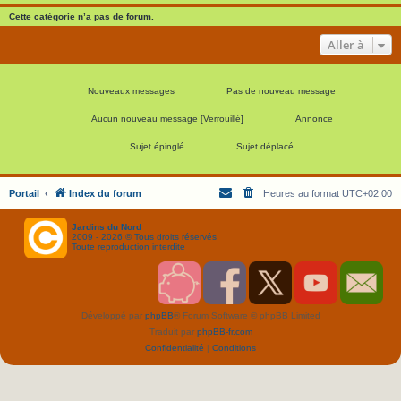
Cette catégorie n’a pas de forum.
Aller à
Nouveaux messages
Pas de nouveau message
Aucun nouveau message [Verrouillé]
Annonce
Sujet épinglé
Sujet déplacé
Portail
Index du forum
Heures au format
UTC+02:00
Jardins du Nord
2009 - 2026 © Tous droits réservés
Toute reproduction interdite
S
F
T
Y
C
o
a
w
o
o
u
c
i
u
n
Développé par
phpBB
® Forum Software © phpBB Limited
t
e
t
T
t
e
b
t
u
a
Traduit par
phpBB-fr.com
n
o
e
b
c
i
o
r
e
t
Confidentialité
|
Conditions
r
k
J
J
J
J
J
D
D
D
D
D
N
N
N
N
N