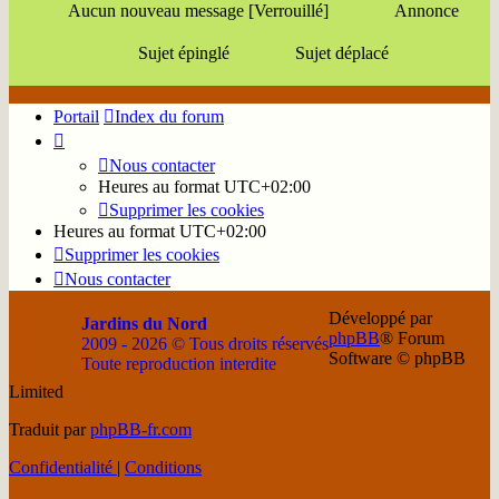
Aucun nouveau message [Verrouillé]
Annonce
Sujet épinglé
Sujet déplacé
Portail
Index du forum
Nous contacter
Heures au format
UTC+02:00
Supprimer les cookies
Heures au format
UTC+02:00
Supprimer les cookies
Nous contacter
Développé par
Jardins du Nord
phpBB
® Forum
2009 - 2026 © Tous droits réservés
Software © phpBB
Toute reproduction interdite
Limited
Soutenir
Facebook
Twitter
YouTube
Conta
Traduit par
phpBB-fr.com
JDN
JDN
JDN
JDN
JDN
Confidentialité
|
Conditions