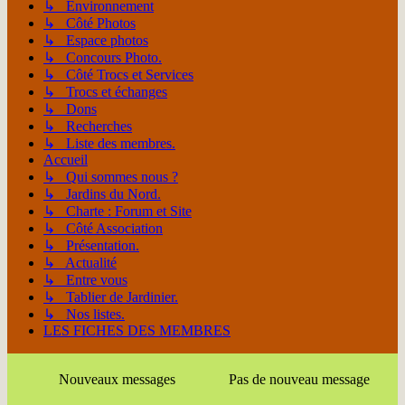
↳ Environnement
↳ Côté Photos
↳ Espace photos
↳ Concours Photo.
↳ Côté Trocs et Services
↳ Trocs et échanges
↳ Dons
↳ Recherches
↳ Liste des membres.
Accueil
↳ Qui sommes nous ?
↳ Jardins du Nord.
↳ Charte : Forum et Site
↳ Côté Association
↳ Présentation.
↳ Actualité
↳ Entre vous
↳ Tablier de Jardinier.
↳ Nos listes.
LES FICHES DES MEMBRES
Nouveaux messages
Pas de nouveau message