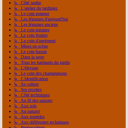
↳ Côté jardin
↳ L'atelier du jardinier.
↳ Le coin potager
↳ Les légumes d'aujourd'hui
↳ Les légumes anciens
↳ Le coin tomates
↳ Le coin fruitier
↳ Le coin d'agrément
↳ Mises en scène
↳ Le coin bassin
↳ Dans la serre
↳ Tous les habitants du jardin
↳ L'élevage
↳ Le coin des champignons
↳ L'identification
↳ Sa culture
↳ Ses recettes
↳ Côté techniques
↳ Au fil des saisons
↳ Aux sols
↳ Au naturel
↳ Aux remèdes
↳ Aux différentes techniques
↳ Permaculture