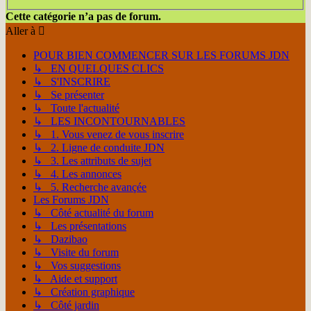
Cette catégorie n’a pas de forum.
Aller à
POUR BIEN COMMENCER SUR LES FORUMS JDN
↳ EN QUELQUES CLICS
↳ S'INSCRIRE
↳ Se présenter
↳ Toute l'actualité
↳ LES INCONTOURNABLES
↳ 1. Vous venez de vous inscrire
↳ 2. Ligne de conduite JDN
↳ 3. Les attributs de sujet
↳ 4. Les annonces
↳ 5. Recherche avançée
Les Forums JDN
↳ Côté actualité du forum
↳ Les présentations
↳ Dazibao
↳ Visite du forum
↳ Vos suggestions
↳ Aide et support
↳ Création graphique
↳ Côté jardin