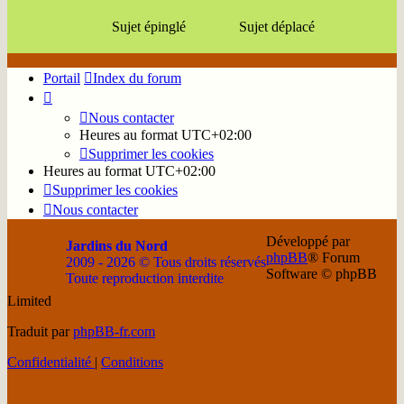
Sujet épinglé
Sujet déplacé
Portail
Index du forum
Nous contacter
Heures au format
UTC+02:00
Supprimer les cookies
Heures au format
UTC+02:00
Supprimer les cookies
Nous contacter
Développé par
Jardins du Nord
phpBB
® Forum
2009 - 2026 © Tous droits réservés
Software © phpBB
Toute reproduction interdite
Limited
Soutenir
Facebook
Twitter
YouTube
Conta
Traduit par
phpBB-fr.com
JDN
JDN
JDN
JDN
JDN
Confidentialité
|
Conditions