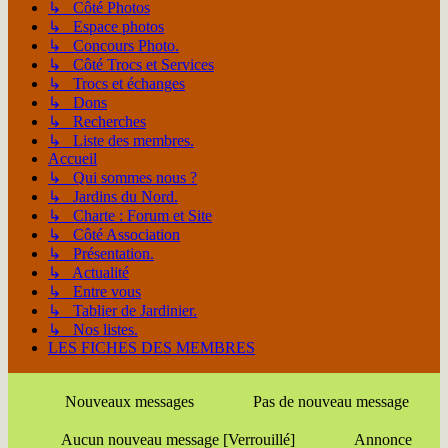
↳ Côté Photos
↳ Espace photos
↳ Concours Photo.
↳ Côté Trocs et Services
↳ Trocs et échanges
↳ Dons
↳ Recherches
↳ Liste des membres.
Accueil
↳ Qui sommes nous ?
↳ Jardins du Nord.
↳ Charte : Forum et Site
↳ Côté Association
↳ Présentation.
↳ Actualité
↳ Entre vous
↳ Tablier de Jardinier.
↳ Nos listes.
LES FICHES DES MEMBRES
Nouveaux messages
Pas de nouveau message
Aucun nouveau message [Verrouillé]
Annonce