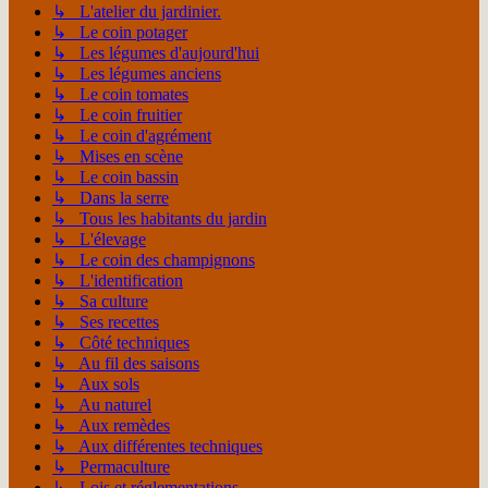
↳ L'atelier du jardinier.
↳ Le coin potager
↳ Les légumes d'aujourd'hui
↳ Les légumes anciens
↳ Le coin tomates
↳ Le coin fruitier
↳ Le coin d'agrément
↳ Mises en scène
↳ Le coin bassin
↳ Dans la serre
↳ Tous les habitants du jardin
↳ L'élevage
↳ Le coin des champignons
↳ L'identification
↳ Sa culture
↳ Ses recettes
↳ Côté techniques
↳ Au fil des saisons
↳ Aux sols
↳ Au naturel
↳ Aux remèdes
↳ Aux différentes techniques
↳ Permaculture
↳ Lois et réglementations