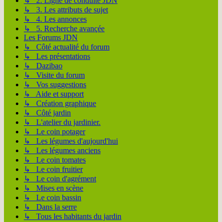
↳ 2. Ligne de conduite JDN
↳ 3. Les attributs de sujet
↳ 4. Les annonces
↳ 5. Recherche avançée
Les Forums JDN
↳ Côté actualité du forum
↳ Les présentations
↳ Dazibao
↳ Visite du forum
↳ Vos suggestions
↳ Aide et support
↳ Création graphique
↳ Côté jardin
↳ L'atelier du jardinier.
↳ Le coin potager
↳ Les légumes d'aujourd'hui
↳ Les légumes anciens
↳ Le coin tomates
↳ Le coin fruitier
↳ Le coin d'agrément
↳ Mises en scène
↳ Le coin bassin
↳ Dans la serre
↳ Tous les habitants du jardin