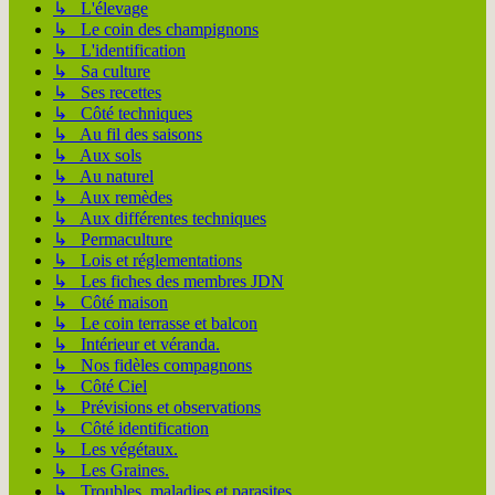
↳ L'élevage
↳ Le coin des champignons
↳ L'identification
↳ Sa culture
↳ Ses recettes
↳ Côté techniques
↳ Au fil des saisons
↳ Aux sols
↳ Au naturel
↳ Aux remèdes
↳ Aux différentes techniques
↳ Permaculture
↳ Lois et réglementations
↳ Les fiches des membres JDN
↳ Côté maison
↳ Le coin terrasse et balcon
↳ Intérieur et véranda.
↳ Nos fidèles compagnons
↳ Côté Ciel
↳ Prévisions et observations
↳ Côté identification
↳ Les végétaux.
↳ Les Graines.
↳ Troubles, maladies et parasites