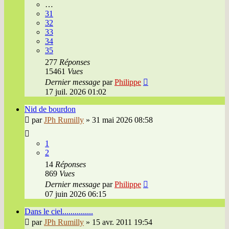
…
31
32
33
34
35
277
Réponses
15461
Vues
Dernier message
par
Philippe
17 juil. 2026 01:02
Nid de bourdon
par
JPh Rumilly
»
31 mai 2026 08:58
1
2
14
Réponses
869
Vues
Dernier message
par
Philippe
07 juin 2026 06:15
Dans le ciel...............
par
JPh Rumilly
»
15 avr. 2011 19:54