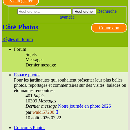
S’enregistrer
Recherche
Rechercher
avancée
Côté Photos
Connexion
Règles du forum
Forum
Sujets
Messages
Dernier message
Espace photos
Pour les jardinautes qui souhaitent présenter leur plus belles
photos, reportages et commentaires sur des visites, balades ou
étonnantes rencontres.
401
Sujets
10309
Messages
Dernier message
Notre journée en photo 2026
Voir
par
waldi57200
le
10 août 2026 07:22
dernier
message
Concours Photo.