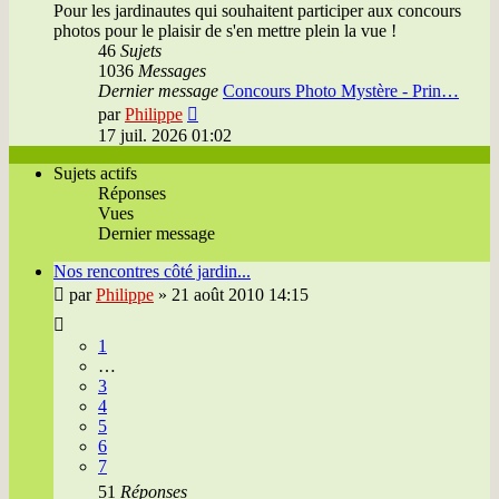
Pour les jardinautes qui souhaitent participer aux concours
photos pour le plaisir de s'en mettre plein la vue !
46
Sujets
1036
Messages
Dernier message
Concours Photo Mystère - Prin…
Voir
par
Philippe
le
17 juil. 2026 01:02
dernier
message
Sujets actifs
Réponses
Vues
Dernier message
Nos rencontres côté jardin...
par
Philippe
»
21 août 2010 14:15
1
…
3
4
5
6
7
51
Réponses