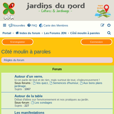
Nouvelles
FAQ
Carte des Membres
R
Portail
Index du forum
Les Forums JDN
Côté moulin à paroles
e
S’enregistrer
Connexion
c
Côté moulin à paroles
h
e
Règles du forum
r
Forum
c
h
Autour d'un verre.
Ici on parle de tout et de rien, mais surtout de tout, chaleureusement !
e
Sous-forums :
Vos quizz
,
Semences d'humour
,
Aux bons plans
jardinage.
r
Sujets :
1067
Autour de la table
Débat d'idées sur l'environnement et nos pratiques au jardin.
Sous-forum :
Les sondages
Sujets :
227
Les manifestations