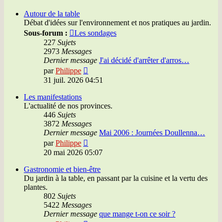
dernier
message
Autour de la table
Débat d'idées sur l'environnement et nos pratiques au jardin.
Sous-forum :
Les sondages
227
Sujets
2973
Messages
Dernier message
J'ai décidé d'arrêter d'arros…
Voir
par
Philippe
le
31 juil. 2026 04:51
dernier
message
Les manifestations
L'actualité de nos provinces.
446
Sujets
3872
Messages
Dernier message
Mai 2006 : Journées Doullenna…
Voir
par
Philippe
le
20 mai 2026 05:07
dernier
message
Gastronomie et bien-être
Du jardin à la table, en passant par la cuisine et la vertu des
plantes.
802
Sujets
5422
Messages
Dernier message
que mange t-on ce soir ?