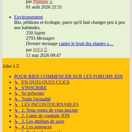
Voir
par
Philippe
le
01 août 2026 21:51
dernier
message
Environnement
Bio, pétitions et écologie, parce qu'il faut changer peu à peu
nos habitudes.
250
Sujets
2793
Messages
Dernier message
capter le bruit des plantes s…
Voir
par
80Eli
le
11 mai 2026 09:47
dernier
message
Aller à
POUR BIEN COMMENCER SUR LES FORUMS JDN
↳ EN QUELQUES CLICS
↳ S'INSCRIRE
↳ Se présenter
↳ Toute l'actualité
↳ LES INCONTOURNABLES
↳ 1. Vous venez de vous inscrire
↳ 2. Ligne de conduite JDN
↳ 3. Les attributs de sujet
↳ 4. Les annonces