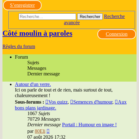
S’enregistrer
Recherche
Rechercher
avancée
Côté moulin à paroles
Connexion
Règles du forum
Forum
Sujets
Messages
Dernier message
Autour d'un verre.
Ici on parle de tout et de rien, mais surtout de tout,
chaleureusement !
Sous-forums :
Vos quizz
,
Semences d'humour
,
Aux
bons plans jardinage.
1067
Sujets
70729
Messages
Dernier message
Portail : Humour en image !
Voir
par
80Eli
le
07 août 2026 17:32