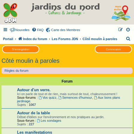
Nouvelles
FAQ
Carte des Membres
R
Portail
Index du forum
Les Forums JDN
Côté moulin à paroles
e
S’enregistrer
Connexion
c
Côté moulin à paroles
h
e
Règles du forum
r
Forum
c
h
Autour d'un verre.
Ici on parle de tout et de rien, mais surtout de tout, chaleureusement !
e
Sous-forums :
Vos quizz
,
Semences d'humour
,
Aux bons plans
jardinage.
r
Sujets :
1067
Autour de la table
Débat d'idées sur l'environnement et nos pratiques au jardin.
Sous-forum :
Les sondages
Sujets :
227
Les manifestations