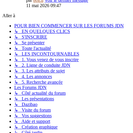
par
80Eli
Voir le dernier message
11 mai 2026 09:47
Aller à
POUR BIEN COMMENCER SUR LES FORUMS JDN
↳ EN QUELQUES CLICS
↳ S'INSCRIRE
↳ Se présenter
↳ Toute l'actualité
↳ LES INCONTOURNABLES
↳ 1. Vous venez de vous inscrire
↳ 2. Ligne de conduite JDN
↳ 3. Les attributs de sujet
↳ 4. Les annonces
↳ 5. Recherche avançée
Les Forums JDN
↳ Côté actualité du forum
↳ Les présentations
↳ Dazibao
↳ Visite du forum
↳ Vos suggestions
↳ Aide et support
↳ Création graphique
↳ Côté jardin