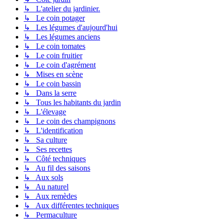
↳ L'atelier du jardinier.
↳ Le coin potager
↳ Les légumes d'aujourd'hui
↳ Les légumes anciens
↳ Le coin tomates
↳ Le coin fruitier
↳ Le coin d'agrément
↳ Mises en scène
↳ Le coin bassin
↳ Dans la serre
↳ Tous les habitants du jardin
↳ L'élevage
↳ Le coin des champignons
↳ L'identification
↳ Sa culture
↳ Ses recettes
↳ Côté techniques
↳ Au fil des saisons
↳ Aux sols
↳ Au naturel
↳ Aux remèdes
↳ Aux différentes techniques
↳ Permaculture