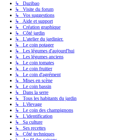
↳ Dazibao
↳ Visite du forum
↳ Vos suggestions
↳ Aide et support
↳ Création graphique
↳ Côté jardin
↳ L'atelier du jardinier.
↳ Le coin potager
↳ Les légumes d'aujourd'hui
↳ Les légumes anciens
↳ Le coin tomates
↳ Le coin fruitier
↳ Le coin d'agrément
↳ Mises en scène
↳ Le coin bassin
↳ Dans la serre
↳ Tous les habitants du jardin
↳ L'élevage
↳ Le coin des champignons
↳ L'identification
↳ Sa culture
↳ Ses recettes
↳ Côté techniques
↳ Au fil des saisons