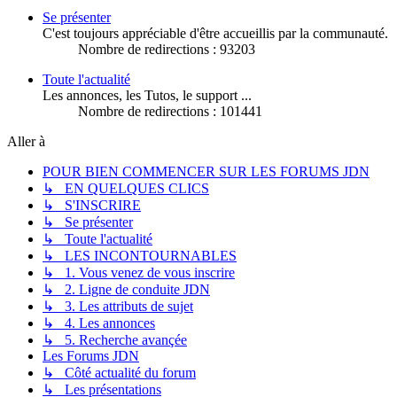
Se présenter
C'est toujours appréciable d'être accueillis par la communauté.
Nombre de redirections : 93203
Toute l'actualité
Les annonces, les Tutos, le support ...
Nombre de redirections : 101441
Aller à
POUR BIEN COMMENCER SUR LES FORUMS JDN
↳ EN QUELQUES CLICS
↳ S'INSCRIRE
↳ Se présenter
↳ Toute l'actualité
↳ LES INCONTOURNABLES
↳ 1. Vous venez de vous inscrire
↳ 2. Ligne de conduite JDN
↳ 3. Les attributs de sujet
↳ 4. Les annonces
↳ 5. Recherche avançée
Les Forums JDN
↳ Côté actualité du forum
↳ Les présentations