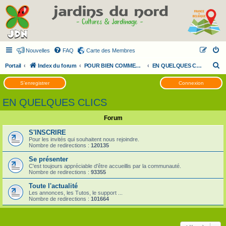
Nouvelles
FAQ
Carte des Membres
R
Portail
Index du forum
POUR BIEN COMMENCER SUR LES FORUMS JDN
EN QUELQUES CLICS
e
S’enregistrer
Connexion
c
EN QUELQUES CLICS
h
e
Forum
r
S'INSCRIRE
c
Pour les invités qui souhaitent nous rejoindre.
Nombre de redirections :
120135
h
Se présenter
e
C'est toujours appréciable d'être accueillis par la communauté.
Nombre de redirections :
93355
r
Toute l'actualité
Les annonces, les Tutos, le support ...
Nombre de redirections :
101664