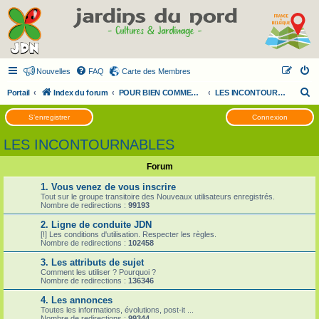
Nouvelles
FAQ
Carte des Membres
R
Portail
Index du forum
POUR BIEN COMMENCER SUR LES FORUMS JDN
LES INCONTOURNABLES
e
S’enregistrer
Connexion
c
LES INCONTOURNABLES
h
e
Forum
r
1. Vous venez de vous inscrire
c
Tout sur le groupe transitoire des Nouveaux utilisateurs enregistrés.
Nombre de redirections :
99193
h
2. Ligne de conduite JDN
e
[!] Les conditions d'utilisation. Respecter les règles.
Nombre de redirections :
102458
r
3. Les attributs de sujet
Comment les utiliser ? Pourquoi ?
Nombre de redirections :
136346
4. Les annonces
Toutes les informations, évolutions, post-it ...
Nombre de redirections :
99344