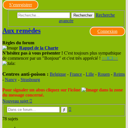
S’enregistrer
Recherche
Rechercher
avancée
Aux remèdes
Connexion
Règles du forum
Rappel de la Charte
N'hésitez pas à vous présenter !
C'est toujours plus sympathique
de commencer par un "Bonjour" et c'est très apprécié !
>>ICI<<
Centres anti-poison :
Belgique
-
France
-
Lille
-
Rouen
-
Reims
-
Nancy
-
Strasbourg
Pour signaler un abus cliquez sur l'icône
dans la zone
du message concerné.
Nouveau sujet
Recherche
Rechercher
avancée
78 sujets