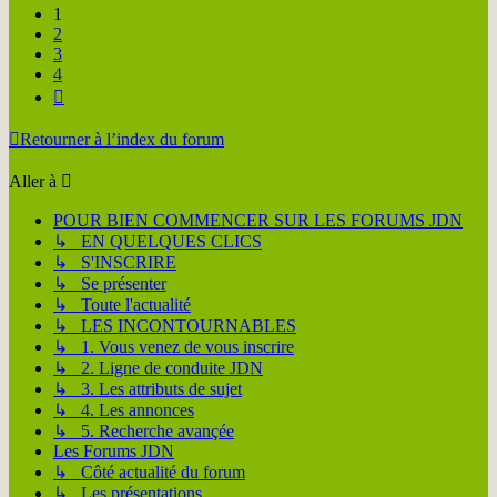
1
2
3
4
Suivante
Retourner à l’index du forum
Aller à
POUR BIEN COMMENCER SUR LES FORUMS JDN
↳ EN QUELQUES CLICS
↳ S'INSCRIRE
↳ Se présenter
↳ Toute l'actualité
↳ LES INCONTOURNABLES
↳ 1. Vous venez de vous inscrire
↳ 2. Ligne de conduite JDN
↳ 3. Les attributs de sujet
↳ 4. Les annonces
↳ 5. Recherche avançée
Les Forums JDN
↳ Côté actualité du forum
↳ Les présentations