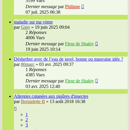
5199
Vues
Dernier message
par
Philippe
07 juil. 2025 06:38
maladie sur ma vigne
par
Giny
»
19 juin 2025 09:04
2
Réponses
4006
Vues
Dernier message
par
Fleur de Shakty
19 juin 2025 10:14
Désherber avec de l’eau de javel, bonne ou mauvaise idée ?
par
80marc
»
03 avr. 2025 09:37
1
Réponses
4385
Vues
Dernier message
par
Fleur de Shakty
03 avr. 2025 12:40
Allergies cutanées aux piqûres d'insectes
par
Bernadette B
»
13 août 2018 16:38
1
2
3