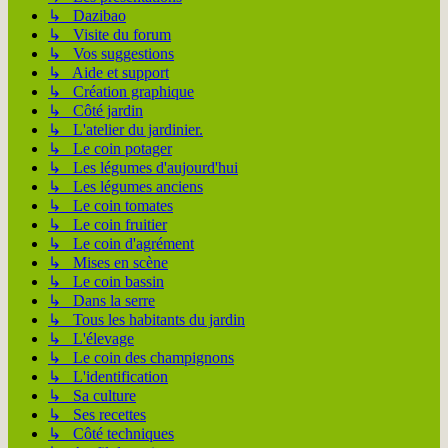
↳ Dazibao
↳ Visite du forum
↳ Vos suggestions
↳ Aide et support
↳ Création graphique
↳ Côté jardin
↳ L'atelier du jardinier.
↳ Le coin potager
↳ Les légumes d'aujourd'hui
↳ Les légumes anciens
↳ Le coin tomates
↳ Le coin fruitier
↳ Le coin d'agrément
↳ Mises en scène
↳ Le coin bassin
↳ Dans la serre
↳ Tous les habitants du jardin
↳ L'élevage
↳ Le coin des champignons
↳ L'identification
↳ Sa culture
↳ Ses recettes
↳ Côté techniques