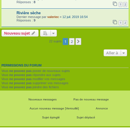
Réponses :
8
1
2
Rivière sèche
Dernier message par
valeriec
«
12 juil. 2019 16:54
Réponses :
9
1
2
Nouveau sujet
1
2
Suivante
22 sujets
Aller à
PERMISSIONS DU FORUM
Vous
ne pouvez pas
poster de nouveaux sujets
Vous
ne pouvez pas
répondre aux sujets
Vous
ne pouvez pas
modifier vos messages
Vous
ne pouvez pas
supprimer vos messages
Vous
ne pouvez pas
joindre des fichiers
Nouveaux messages
Pas de nouveau message
Aucun nouveau message [Verrouillé]
Annonce
Sujet épinglé
Sujet déplacé