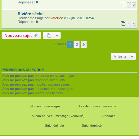
Réponses :
8
1
2
Rivière sèche
Dernier message par
valeriec
«
12 juil. 2019 16:54
Réponses :
9
1
2
Nouveau sujet
1
2
Suivante
22 sujets
Aller à
PERMISSIONS DU FORUM
Vous
ne pouvez pas
poster de nouveaux sujets
Vous
ne pouvez pas
répondre aux sujets
Vous
ne pouvez pas
modifier vos messages
Vous
ne pouvez pas
supprimer vos messages
Vous
ne pouvez pas
joindre des fichiers
Nouveaux messages
Pas de nouveau message
Aucun nouveau message [Verrouillé]
Annonce
Sujet épinglé
Sujet déplacé