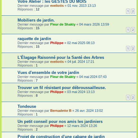
Votre Atelier : les GESTES DU MOIS
Dernier message par
eveliotis
«
01 nov. 2013 13:13
Réponses :
12
1
2
Mobiliers de jardin.
Dernier message par
Fleur de Shakty
«
04 mars 2026 13:59
Réponses :
15
1
2
raquette de jardin
Dernier message par
Philippe
«
02 mai 2025 08:13
Réponses :
15
1
2
L'Élagage Raisonné pour la Santé des Arbres
Dernier message par
eveliotis
«
04 juil. 2024 17:21
Réponses :
1
Vues d'ensemble de votre jardin
Dernier message par
Fleur de Shakty
«
04 mai 2024 07:43
Réponses :
7
Trouver un fil résistant pour débroussailleuse.
Dernier message par
Philippe
«
03 mai 2024 13:13
Réponses :
8
1
2
Tondeuse
Dernier message par
Bernadette B
«
26 avr. 2024 13:02
Réponses :
1
Un petit conseil pour nos amis les jardiniers
Dernier message par
Philippe
«
12 mars 2024 13:26
Réponses :
2
Projet de construction d'une cabane de jardin