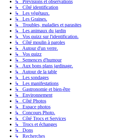
↳ Prévisions et observations
↳ Côté identification
↳ Les végétaux.
↳ Les Graines.
↳ Troubles, maladies et parasites
↳ Les animaux du jardin
↳ Vos quizz sur l'identification.
↳ Côté moulin à paroles
↳ Autour d'un verre.
↳ Vos quizz
↳ Semences d'humour
↳ Aux bons plans jardinage.
↳ Autour de la table
↳ Les sondages
↳ Les manifestations
↳ Gastronomie et bien-être
↳ Environnement
↳ Côté Photos
↳ Espace photos
↳ Concours Photo.
↳ Côté Trocs et Services
↳ Trocs et échanges
↳ Dons
↳ Recherches