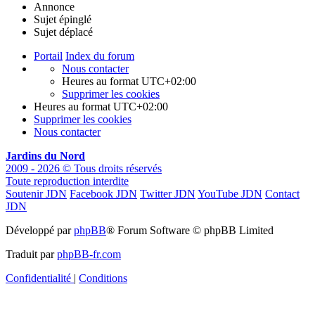
Annonce
Sujet épinglé
Sujet déplacé
Portail
Index du forum
Nous contacter
Heures au format
UTC+02:00
Supprimer les cookies
Heures au format
UTC+02:00
Supprimer les cookies
Nous contacter
Jardins du Nord
2009 - 2026 © Tous droits réservés
Toute reproduction interdite
Soutenir JDN
Facebook JDN
Twitter JDN
YouTube JDN
Contact
JDN
Développé par
phpBB
® Forum Software © phpBB Limited
Traduit par
phpBB-fr.com
Confidentialité
|
Conditions