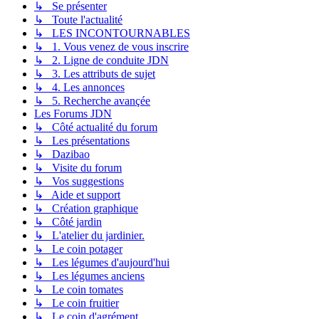
↳ Se présenter
↳ Toute l'actualité
↳ LES INCONTOURNABLES
↳ 1. Vous venez de vous inscrire
↳ 2. Ligne de conduite JDN
↳ 3. Les attributs de sujet
↳ 4. Les annonces
↳ 5. Recherche avançée
Les Forums JDN
↳ Côté actualité du forum
↳ Les présentations
↳ Dazibao
↳ Visite du forum
↳ Vos suggestions
↳ Aide et support
↳ Création graphique
↳ Côté jardin
↳ L'atelier du jardinier.
↳ Le coin potager
↳ Les légumes d'aujourd'hui
↳ Les légumes anciens
↳ Le coin tomates
↳ Le coin fruitier
↳ Le coin d'agrément