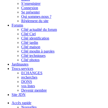
S’enregistrer
Connexion
Se présenter
Qui sommes-nous ?
Règlement du site
Forums
Côté actualité du forum
Côté Ciel
Côté identification
Côté jardin
Côté maison
Côté moulin à paroles
Côté techniques
Côté photos
Jardinautes
Trocs-services
ECHANGES
recherches
DONS
vos listes
Devenir membre
Site JDN
Accès rapide
Nouvelles