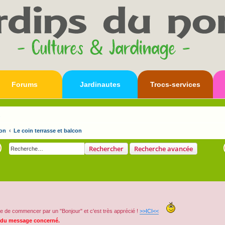
Forums
Jardinautes
Trocs-services
s
on
Le coin terrasse et balcon
Rechercher
Recherche avancée
e de commencer par un "Bonjour" et c'est très apprécié !
>>ICI<<
 du message concerné.