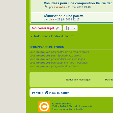
Vos idées pour une composition fleurie dans
par
eveliotis
»
20 mai 2013 13:40
réutilisation d'une palette
par
Lisa
»
21 juin 2013 22:17
Nouveau sujet
Retourner à l’index du forum
PERMISSIONS DU FORUM
Vous
ne pouvez pas
poster de nouveaux sujets
Vous
ne pouvez pas
répondre aux sujets
Vous
ne pouvez pas
modifier vos messages
Vous
ne pouvez pas
supprimer vos messages
Vous
ne pouvez pas
joindre des fichiers
Nouveaux messages
Pas d
Portail
Index du forum
Jardins du Nord
2009 - 2026 © Tous droits réservés
Toute reproduction interdite