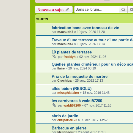
Rec
Nouveau sujet
SUJETS
fabrication banc avec tonneau de vin
par
macsud47
»
10 janv. 2026 17:20
Travaux d'une terrasse autour d'une partie d
par
macsud47
»
10 janv. 2026 17:14
10 plantes de terrasse
par
freddyh
»
02 nov. 2024 11:26
Quelles plantes d'intérieur pour un déco sc
par
Ilaire
»
29 févr. 2024 03:19
Prix de la moquette de marbre
par
Crochiga
»
25 janv. 2022 17:13
allée béton (RESOLU)
par
missghislaine
»
18 nov. 2016 11:43
les carnivores à waldi57200
par
waldi57200
»
07 nov. 2017 11:16
abris de jardin
par
chtipat59123
»
09 oct. 2017 13:52
Barbecue en pierre
par
Mellenaour
»
23 août 2017 11:18