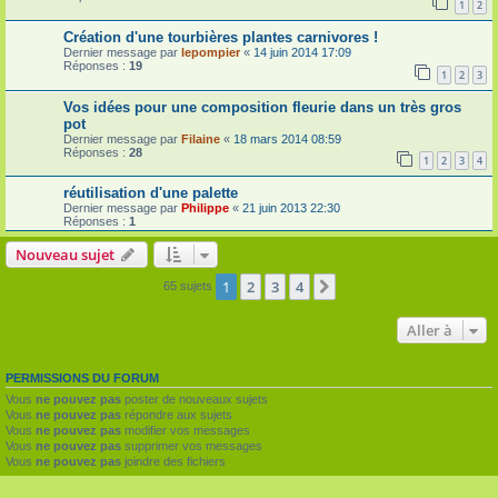
1
2
Création d'une tourbières plantes carnivores !
Dernier message par
lepompier
«
14 juin 2014 17:09
Réponses :
19
1
2
3
Vos idées pour une composition fleurie dans un très gros
pot
Dernier message par
Filaine
«
18 mars 2014 08:59
Réponses :
28
1
2
3
4
réutilisation d'une palette
Dernier message par
Philippe
«
21 juin 2013 22:30
Réponses :
1
Nouveau sujet
1
2
3
4
Suivante
65 sujets
Aller à
PERMISSIONS DU FORUM
Vous
ne pouvez pas
poster de nouveaux sujets
Vous
ne pouvez pas
répondre aux sujets
Vous
ne pouvez pas
modifier vos messages
Vous
ne pouvez pas
supprimer vos messages
Vous
ne pouvez pas
joindre des fichiers