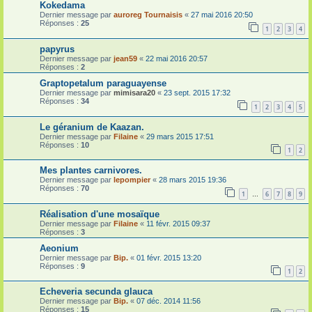
Kokedama
Dernier message par
auroreg Tournaisis
«
27 mai 2016 20:50
Réponses :
25
1
2
3
4
papyrus
Dernier message par
jean59
«
22 mai 2016 20:57
Réponses :
2
Graptopetalum paraguayense
Dernier message par
mimisara20
«
23 sept. 2015 17:32
Réponses :
34
1
2
3
4
5
Le géranium de Kaazan.
Dernier message par
Filaine
«
29 mars 2015 17:51
Réponses :
10
1
2
Mes plantes carnivores.
Dernier message par
lepompier
«
28 mars 2015 19:36
Réponses :
70
1
6
7
8
9
…
Réalisation d'une mosaïque
Dernier message par
Filaine
«
11 févr. 2015 09:37
Réponses :
3
Aeonium
Dernier message par
Bip.
«
01 févr. 2015 13:20
Réponses :
9
1
2
Echeveria secunda glauca
Dernier message par
Bip.
«
07 déc. 2014 11:56
Réponses :
15