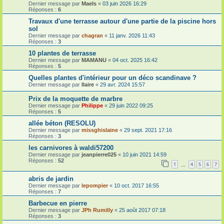
Dernier message par
Maels
«
03 juin 2026 16:29
Réponses :
6
Travaux d'une terrasse autour d'une partie de la piscine hors
sol
Dernier message par
chagran
«
11 janv. 2026 11:43
Réponses :
3
10 plantes de terrasse
Dernier message par
MAMANU
«
04 oct. 2025 16:42
Réponses :
5
Quelles plantes d'intérieur pour un déco scandinave ?
Dernier message par
Ilaire
«
29 avr. 2024 15:57
Prix de la moquette de marbre
Dernier message par
Philippe
«
29 juin 2022 09:25
Réponses :
5
allée béton (RESOLU)
Dernier message par
missghislaine
«
29 sept. 2021 17:16
Réponses :
3
les carnivores à waldi57200
Dernier message par
jeanpierre025
«
10 juin 2021 14:59
Réponses :
52
1
4
5
6
7
…
abris de jardin
Dernier message par
lepompier
«
10 oct. 2017 16:55
Réponses :
7
Barbecue en pierre
Dernier message par
JPh Rumilly
«
25 août 2017 07:18
Réponses :
3