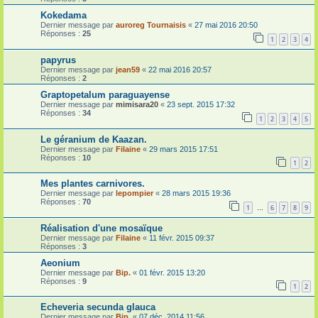
Kokedama
Dernier message par
auroreg Tournaisis
«
27 mai 2016 20:50
Réponses :
25
1
2
3
4
papyrus
Dernier message par
jean59
«
22 mai 2016 20:57
Réponses :
2
Graptopetalum paraguayense
Dernier message par
mimisara20
«
23 sept. 2015 17:32
Réponses :
34
1
2
3
4
5
Le géranium de Kaazan.
Dernier message par
Filaine
«
29 mars 2015 17:51
Réponses :
10
1
2
Mes plantes carnivores.
Dernier message par
lepompier
«
28 mars 2015 19:36
Réponses :
70
1
6
7
8
9
…
Réalisation d'une mosaïque
Dernier message par
Filaine
«
11 févr. 2015 09:37
Réponses :
3
Aeonium
Dernier message par
Bip.
«
01 févr. 2015 13:20
Réponses :
9
1
2
Echeveria secunda glauca
Dernier message par
Bip.
«
07 déc. 2014 11:56