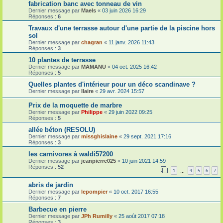
fabrication banc avec tonneau de vin
Dernier message par
Maels
«
03 juin 2026 16:29
Réponses :
6
Travaux d'une terrasse autour d'une partie de la piscine hors
sol
Dernier message par
chagran
«
11 janv. 2026 11:43
Réponses :
3
10 plantes de terrasse
Dernier message par
MAMANU
«
04 oct. 2025 16:42
Réponses :
5
Quelles plantes d'intérieur pour un déco scandinave ?
Dernier message par
Ilaire
«
29 avr. 2024 15:57
Prix de la moquette de marbre
Dernier message par
Philippe
«
29 juin 2022 09:25
Réponses :
5
allée béton (RESOLU)
Dernier message par
missghislaine
«
29 sept. 2021 17:16
Réponses :
3
les carnivores à waldi57200
Dernier message par
jeanpierre025
«
10 juin 2021 14:59
Réponses :
52
1
4
5
6
7
…
abris de jardin
Dernier message par
lepompier
«
10 oct. 2017 16:55
Réponses :
7
Barbecue en pierre
Dernier message par
JPh Rumilly
«
25 août 2017 07:18
Réponses :
3