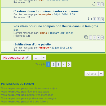
Réponses :
15
1
2
Création d'une tourbières plantes carnivores !
Dernier message par
lepompier
«
14 juin 2014 17:09
Réponses :
19
1
2
3
Vos idées pour une composition fleurie dans un très gros
pot
Dernier message par
Filaine
«
18 mars 2014 08:59
Réponses :
28
1
2
3
4
réutilisation d'une palette
Dernier message par
Philippe
«
21 juin 2013 22:30
Réponses :
1
Nouveau sujet
1
2
3
4
Suivante
65 sujets
Aller à
PERMISSIONS DU FORUM
Vous
ne pouvez pas
poster de nouveaux sujets
Vous
ne pouvez pas
répondre aux sujets
Vous
ne pouvez pas
modifier vos messages
Vous
ne pouvez pas
supprimer vos messages
Vous
ne pouvez pas
joindre des fichiers