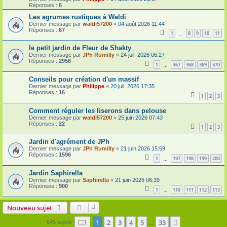
Réponses :
6
Les agrumes rustiques à Waldi
Dernier message par
waldi57200
«
04 août 2026 11:44
Réponses :
87
1
8
9
10
11
…
le petit jardin de Fleur de Shakty
Dernier message par
JPh Rumilly
«
24 juil. 2026 06:27
Réponses :
2956
1
367
368
369
370
…
Conseils pour création d'un massif
Dernier message par
Philippe
«
20 juil. 2026 17:35
Réponses :
16
1
2
3
Comment réguler les liserons dans pelouse
Dernier message par
waldi57200
«
25 juin 2026 07:43
Réponses :
22
1
2
3
Jardin d'agrément de JPh
Dernier message par
JPh Rumilly
«
21 juin 2026 15:59
Réponses :
1596
1
197
198
199
200
…
Jardin Saphirella
Dernier message par
Saphirella
«
21 juin 2026 06:39
Réponses :
900
1
110
111
112
113
…
Nouveau sujet
Page
1
sur
33
1
2
3
4
5
33
Suivante
645 sujets
…