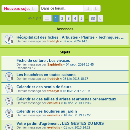
Rechercher
Recherche avanc
Nouveau sujet
Page
1
sur
33
1
2
3
4
5
33
Suivante
645 sujets
…
Annonces
Récapitulatif des fiches : Arbustes - Plantes - Techniques, ...
Dernier message par
freddyh
«
07 nov. 2024 14:18
Sujets
Fiche de culture : Les vivaces
Dernier message par
Saphirella
«
04 sept. 2024 13:45
Réponses :
2
Les heuchères en toutes saisons
Dernier message par
freddyh
«
08 juin 2018 18:17
Calendrier des semis de fleurs
Dernier message par
freddyh
«
15 févr. 2017 20:19
Calendrier des tailles d arbres et arbustes ornementaux
Dernier message par
eveliotis
«
16 déc. 2013 17:36
Calendrier des boutures au jardin
Dernier message par
eveliotis
«
16 déc. 2013 17:22
Votre jardin d'agrément : LES GESTES DU MOIS
Dernier message par
eveliotis
«
01 nov. 2013 14:22