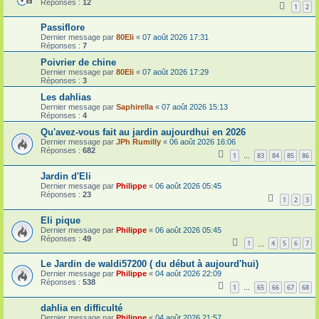
Réponses :
12
1
2
Passiflore
Dernier message par
80Eli
«
07 août 2026 17:31
Réponses :
7
Poivrier de chine
Dernier message par
80Eli
«
07 août 2026 17:29
Réponses :
3
Les dahlias
Dernier message par
Saphirella
«
07 août 2026 15:13
Réponses :
4
Qu'avez-vous fait au jardin aujourdhui en 2026
Dernier message par
JPh Rumilly
«
06 août 2026 16:06
Réponses :
682
1
83
84
85
86
…
Jardin d'Eli
Dernier message par
Philippe
«
06 août 2026 05:45
Réponses :
23
1
2
3
Eli pique
Dernier message par
Philippe
«
06 août 2026 05:45
Réponses :
49
1
4
5
6
7
…
Le Jardin de waldi57200 ( du début à aujourd'hui)
Dernier message par
Philippe
«
04 août 2026 22:09
Réponses :
538
1
65
66
67
68
…
dahlia en difficulté
Dernier message par
Philippe
«
04 août 2026 21:57