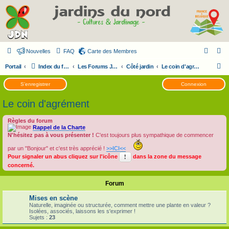
Nouvelles
FAQ
Carte des Membres
R
Portail
Index du forum
Les Forums JDN
Côté jardin
Le coin d'agrément
e
S’enregistrer
Connexion
c
Le coin d'agrément
h
e
Règles du forum
Rappel de la Charte
r
N'hésitez pas à vous présenter !
C'est toujours plus sympathique de commencer
c
par un "Bonjour" et c'est très apprécié !
>>ICI<<
h
Pour signaler un abus cliquez sur l'icône
dans la zone du message
e
concerné.
r
Forum
Mises en scène
Naturelle, imaginée ou structurée, comment mettre une plante en valeur ?
Isolées, associés, laissons les s'exprimer !
Sujets :
23