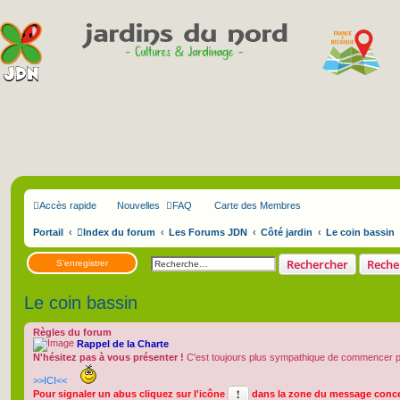
Accès rapide
Nouvelles
FAQ
Carte des Membres
Portail
Index du forum
Les Forums JDN
Côté jardin
Le coin bassin
Rechercher
Reche
S’enregistrer
Le coin bassin
Règles du forum
Rappel de la Charte
N'hésitez pas à vous présenter !
C'est toujours plus sympathique de commencer par
>>ICI<<
Pour signaler un abus cliquez sur l'icône
dans la zone du message conce