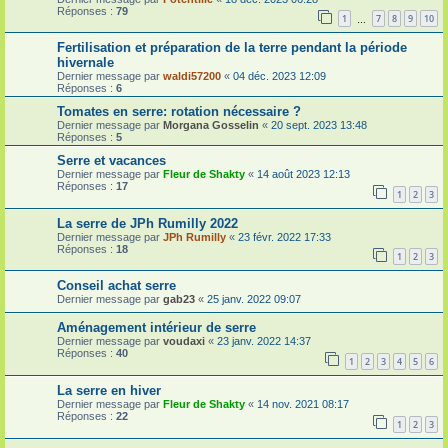
Réponses :
79
1
7
8
9
10
…
Fertilisation et préparation de la terre pendant la période
hivernale
Dernier message par
waldi57200
«
04 déc. 2023 12:09
Réponses :
6
Tomates en serre: rotation nécessaire ?
Dernier message par
Morgana Gosselin
«
20 sept. 2023 13:48
Réponses :
5
Serre et vacances
Dernier message par
Fleur de Shakty
«
14 août 2023 12:13
Réponses :
17
1
2
3
La serre de JPh Rumilly 2022
Dernier message par
JPh Rumilly
«
23 févr. 2022 17:33
Réponses :
18
1
2
3
Conseil achat serre
Dernier message par
gab23
«
25 janv. 2022 09:07
Aménagement intérieur de serre
Dernier message par
voudaxi
«
23 janv. 2022 14:37
Réponses :
40
1
2
3
4
5
6
La serre en hiver
Dernier message par
Fleur de Shakty
«
14 nov. 2021 08:17
Réponses :
22
1
2
3