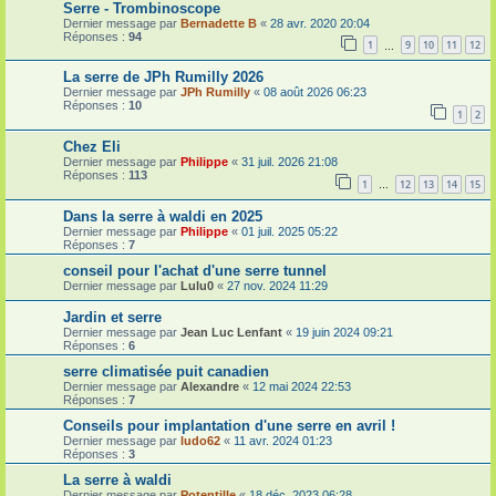
Serre - Trombinoscope
Dernier message par
Bernadette B
«
28 avr. 2020 20:04
Réponses :
94
1
9
10
11
12
…
La serre de JPh Rumilly 2026
Dernier message par
JPh Rumilly
«
08 août 2026 06:23
Réponses :
10
1
2
Chez Eli
Dernier message par
Philippe
«
31 juil. 2026 21:08
Réponses :
113
1
12
13
14
15
…
Dans la serre à waldi en 2025
Dernier message par
Philippe
«
01 juil. 2025 05:22
Réponses :
7
conseil pour l'achat d'une serre tunnel
Dernier message par
Lulu0
«
27 nov. 2024 11:29
Jardin et serre
Dernier message par
Jean Luc Lenfant
«
19 juin 2024 09:21
Réponses :
6
serre climatisée puit canadien
Dernier message par
Alexandre
«
12 mai 2024 22:53
Réponses :
7
Conseils pour implantation d'une serre en avril !
Dernier message par
ludo62
«
11 avr. 2024 01:23
Réponses :
3
La serre à waldi
Dernier message par
Potentille
«
18 déc. 2023 06:28